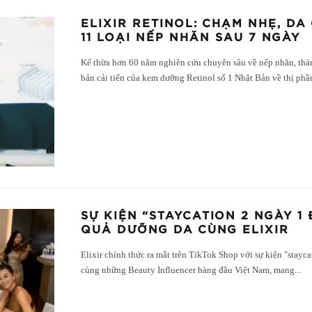
ELIXIR RETINOL: CHẠM NHẸ, DA
11 LOẠI NẾP NHĂN SAU 7 NGÀY
Kế thừa hơn 60 năm nghiên cứu chuyên sâu về nếp nhăn, thá
bản cải tiến của kem dưỡng Retinol số 1 Nhật Bản về thị phầ
SỰ KIỆN “STAYCATION 2 NGÀY 1
QUẢ DƯỠNG DA CÙNG ELIXIR
Elixir chính thức ra mắt trên TikTok Shop với sự kiện "stayc
cùng những Beauty Influencer hàng đầu Việt Nam, mang
...