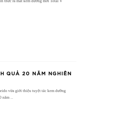
hính thức ra mắt kem dưỡng mới Total V
NH QUẢ 20 NĂM NGHIÊN
ido vừa giới thiệu tuyệt tác kem dưỡng
20 năm
...