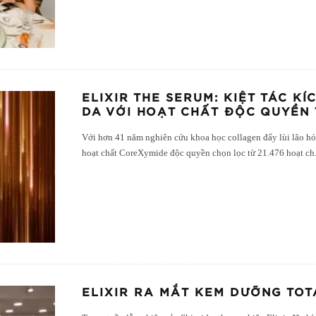
ELIXIR THE SERUM: KIỆT TÁC K
DA VỚI HOẠT CHẤT ĐỘC QUYỀN
Với hơn 41 năm nghiên cứu khoa học collagen đẩy lùi lão hóa
hoạt chất CoreXymide độc quyền chọn lọc từ 21.476 hoạt ch
ELIXIR RA MẮT KEM DƯỠNG TOT