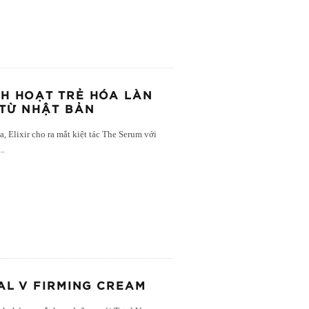
ÍCH HOẠT TRẺ HÓA LÀN
 TỪ NHẬT BẢN
, Elixir cho ra mắt kiệt tác The Serum với
...
AL V FIRMING CREAM