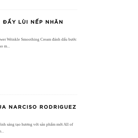
I ĐẨY LÙI NẾP NHĂN
ower Wrinkle Smoothing Cream đánh dấu bước
cho m
...
CỦA NARCISO RODRIGUEZ
rình sáng tạo hương với sản phẩm mới All of
m
...