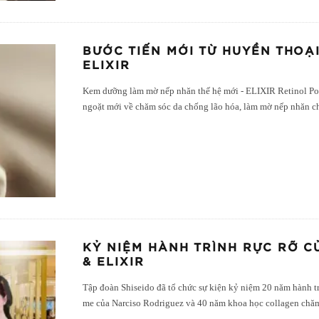
BƯỚC TIẾN MỚI TỪ HUYỀN THOẠ
ELIXIR
Kem dưỡng làm mờ nếp nhăn thế hệ mới - ELIXIR Retinol P
ngoặt mới về chăm sóc da chống lão hóa, làm mờ nếp nhăn 
KỶ NIỆM HÀNH TRÌNH RỰC RỠ 
& ELIXIR
Tập đoàn Shiseido đã tổ chức sự kiện kỷ niệm 20 năm hành t
me của Narciso Rodriguez và 40 năm khoa học collagen chă