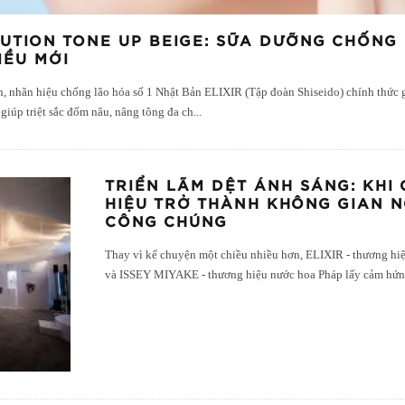
LUTION TONE UP BEIGE: SỮA DƯỠNG CHỐNG
IỀU MỚI
, nhãn hiệu chống lão hóa số 1 Nhật Bản ELIXIR (Tập đoàn Shiseido) chính thức 
giúp triệt sắc đốm nâu, nâng tông đa ch
...
TRIỂN LÃM DỆT ÁNH SÁNG: KHI
HIỆU TRỞ THÀNH KHÔNG GIAN 
CÔNG CHÚNG
Thay vì kể chuyện một chiều nhiều hơn, ELIXIR - thương hi
và ISSEY MIYAKE - thương hiệu nước hoa Pháp lấy cảm hứn