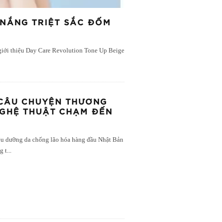
 NẮNG TRIỆT SẮC ĐỐM
giới thiệu Day Care Revolution Tone Up Beige
 CÂU CHUYỆN THƯƠNG
NGHỆ THUẬT CHẠM ĐẾN
ệu dưỡng da chống lão hóa hàng đầu Nhật Bản
g t
...