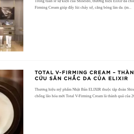
Trong tuần lễ sự kiện của Shiseido, thương hiệu Elixir đã c
Firming Cream giúp đẩy lùi chảy xệ, căng bóng làn da. (m
...
TOTAL V-FIRMING CREAM – THÀ
CỨU SĂN CHẮC DA CỦA ELIXIR
Thương hiệu mỹ phẩm Nhật Bản ELIXIR thuộc tập đoàn Shise
chống lão hóa mới Total V-Firming Cream là thành quả của 