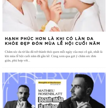
HẠNH PHÚC HƠN LÀ KHI CÓ LÀN DA
KHỎE ĐẸP ĐÓN MÙA LỄ HỘI CUỐI NĂM
Chăm sóc da từ lâu đã trở thành thói quen mỗi ngày của mọi cô gái, nhất là
khi mùa lễ hội cuối năm đã gần kề. Cùng xem qua gợi ý chăm sóc đơn
giản, phù hợp với
...