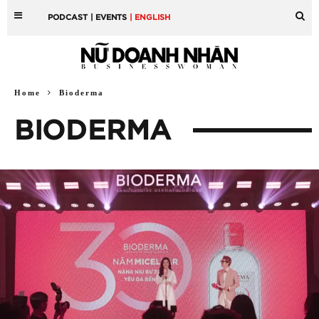
PODCAST
| EVENTS
| ENGLISH
Home
Bioderma
BIODERMA