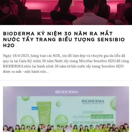
BIODERMA KỶ NIỆM 30 NĂM RA MẮT
NƯỚC TẨY TRANG BIỂU TƯỢNG SENSIBIO
H2O
Ngày 18/4/2025, hàng loạt các KOL, tín đồ làm đẹp và chuyên gia da liễu đã
quy tụ tại Gala Kỷ niệm 30 năm Nước tẩy trang Micellar Sensibio H2O để cùng
BIODERMA nhìn lại hành trình 30 năm từ khi nước tẩy trang Sensibio H2O
được ra mắt - một hành trìn
...