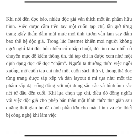
Khi nói đến đọc báo, nhiều độc giả vẫn thích một ấn phẩm hữu
hình. Việc được cầm trên tay một cuốn tạp chí, lần giở từng
trang giấy thấm đẫm mùi mực mới tinh tươm vẫn làm say đắm
bao thế hệ độc giả. Trong lúc Internet khiến mọi người không
ngơi nghỉ khi đòi hỏi nhiều cú nhấp chuột, dò tìm qua nhiều ô
chuyên mục để kiếm thông tin, thì tạp chí in được xem như một
định dạng đọc để đọc “chậm”. Người ta thưởng thức việc ngồi
xuống, mở cuốn tạp chí như một cuốn sách thú vị, thong thả đọc
từng trang được sắp xếp và dàn layout tỉ mỉ tựa như một tác
phẩm sắp đặt sống động với nội dung sâu sắc và hình ảnh sắc
nét từ đầu đến cuối. Khi lựa chọn tạp chí, điều đó đồng nghĩa
với việc độc giả cho phép bản thân một hình thức thư giãn sau
quãng thời gian họ đã dành phần lớn cho màn hình và các thiết
bị công nghệ khi làm việc.