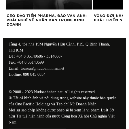
HO
CEO ĐÀO TIẾN PHARMA, ĐÀO VÂN ANH:
VÒNG ĐỜI NHÂN 
PHẢI NGHĨ VỀ NHÂN BẢN TRONG KINH
PHÁT TRIỂN NHÂ
DOANH
Tầng 4, tòa nhà 19M Nguyễn Hữu Cảnh, P19, Q.Bình Thạnh,
TP.HCM
ĐT: +84 8 35140686 / 35140687
Fax: +84 8 35140699
Email:
toasoan@nudoanhnhan.net
Hotline: 090 845 0854
© 2008 - 2023 Nudoanhnhan.net. All rights reserved
® Tất cả hình ảnh và nội dung trong website này thuộc bản quyền
của One Pacific Holdings và Tạp chí Nữ Doanh Nhân.
Mọi sự sao chép không được phép sẽ bị xem là vi phạm Luật Sở
hữu Trí tuệ hiện hành của nước Cộng hòa Xã hội Chủ nghĩa Việt
Nam.