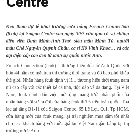
Centre
Đến tham dự lễ khai trương cửa hàng French Connection
(fcuk) tại Saigon Centre vào ngày 30/7 vừa qua có vợ chồng
diễn viên Bình Minh-Anh Thơ, siêu mẫu Minh Tú, người
mẫu Chế Nguyễn Quỳnh Châu, ca sĩ Hồ Vĩnh Khoa… và các
đại diện cấp cao đến từ lãnh sự quán nước Anh.
French Connection (fcuk) – thương hiệu đến từ Anh Quốc với
hơn 44 năm có mặt trên thị trường thời trang và độ bao phủ khắp
thế giới. Nhãn hàng fcuk định vị là 1 thương hiệu thời trang nam
nữ cao cấp với các thiết kế cá tính, độc đáo và đa dạng. Tại Việt
Nam, fcuk đánh dấu việc mở rộng mạng lưới phân phối của
nhãn hàng với sự ra đời cửa hàng fcuk thứ 5 trên toàn quốc. Toạ
lạc tại tầng B1-11 của Saigon Centre, 65 Lê Lợi, Q.1, Tp.HCM,
cửa hàng mới của fcuk mang lại trải nghiệm mua sắm tốt nhất
cho các khách hàng với mức giá tại Việt Nam gần bằng tại thị
trường nước Anh.