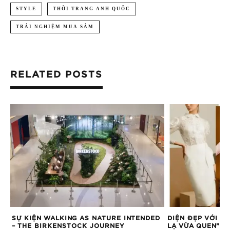
STYLE
THỜI TRANG ANH QUỐC
TRẢI NGHIỆM MUA SẮM
RELATED POSTS
SỰ KIỆN WALKING AS NATURE INTENDED
DIỆN ĐẸP VỚI CH
– THE BIRKENSTOCK JOURNEY
LẠ VỪA QUEN”