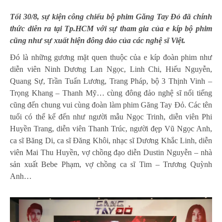
Tối 30/8, sự kiện công chiếu bộ phim Găng Tay Đỏ đã chính
thức diễn ra tại Tp.HCM với sự tham gia của e kíp bộ phim
cũng như sự xuất hiện đông đảo của các nghệ sĩ Việt.
Đó là những gương mặt quen thuộc của e kíp đoàn phim như
diễn viên Ninh Dương Lan Ngọc, Linh Chi, Hiếu Nguyễn,
Quang Sự, Trần Tuấn Lương, Trang Pháp, bộ 3 Thịnh Vinh –
Trọng Khang – Thanh Mỹ… cùng đông đảo nghệ sĩ nổi tiếng
cũng đến chung vui cùng đoàn làm phim Găng Tay Đỏ. Các tên
tuổi có thể kể đến như người mẫu Ngọc Trinh, diễn viên Phi
Huyền Trang, diễn viên Thanh Trúc, người đẹp Vũ Ngọc Anh,
ca sĩ Băng Di, ca sĩ Đăng Khôi, nhạc sĩ Dương Khắc Linh, diễn
viên Mai Thu Huyền, vợ chồng đạo diễn Dustin Nguyễn – nhà
sản xuất Bebe Phạm, vợ chồng ca sĩ Tim – Trương Quỳnh
Anh…