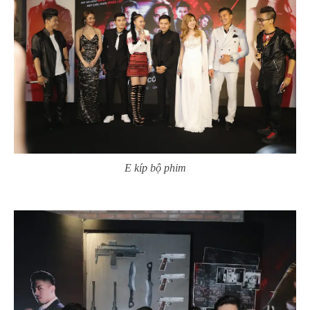
E kíp bộ phim