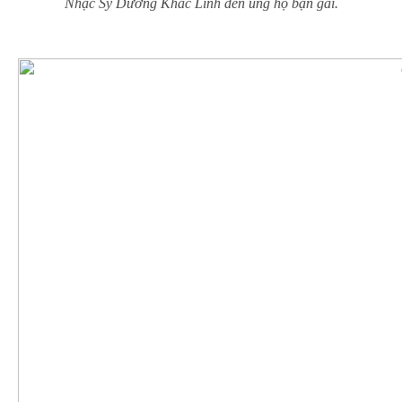
Nhạc Sỹ Dương Khắc Linh đến ủng hộ bạn gái.