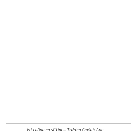
Vợ chồng ca sĩ Tim – Trương Quỳnh Anh.