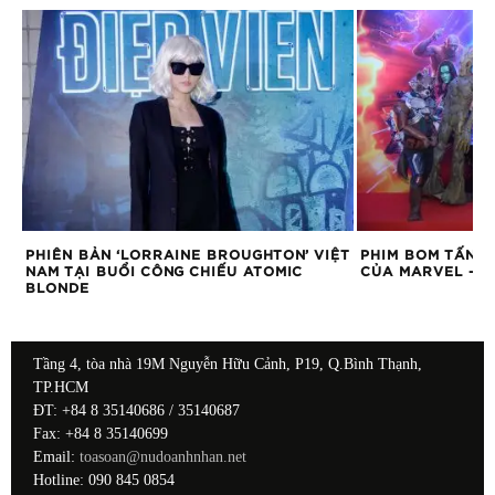
PHIÊN BẢN ‘LORRAINE BROUGHTON’ VIỆT
PHIM BOM TẤN Đ
NAM TẠI BUỔI CÔNG CHIẾU ATOMIC
CỦA MARVEL – “
BLONDE
Tầng 4, tòa nhà 19M Nguyễn Hữu Cảnh, P19, Q.Bình Thạnh,
TP.HCM
ĐT: +84 8 35140686 / 35140687
Fax: +84 8 35140699
Email:
toasoan@nudoanhnhan.net
Hotline: 090 845 0854