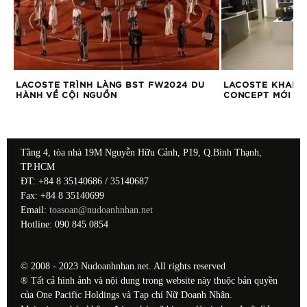
ĐI
LACOSTE TRÌNH LÀNG BST FW2024 DU
LACOSTE KHAI T
HÀNH VỀ CỘI NGUỒN
CONCEPT MỚI
Tầng 4, tòa nhà 19M Nguyễn Hữu Cảnh, P19, Q.Bình Thạnh,
TP.HCM
ĐT: +84 8 35140686 / 35140687
Fax: +84 8 35140699
Email:
toasoan@nudoanhnhan.net
Hotline: 090 845 0854
© 2008 - 2023 Nudoanhnhan.net. All rights reserved
® Tất cả hình ảnh và nội dung trong website này thuộc bản quyền
của One Pacific Holdings và Tạp chí Nữ Doanh Nhân.