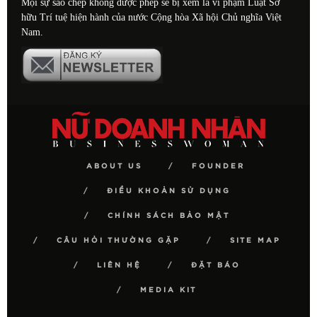
Mọi sự sao chép không được phép sẽ bị xem là vi phạm Luật Sở
hữu Trí tuệ hiện hành của nước Cộng hòa Xã hội Chủ nghĩa Việt
Nam.
ABOUT US
FOUNDER
ĐIỀU KHOẢN SỬ DỤNG
CHÍNH SÁCH BẢO MẬT
CÂU HỎI THƯỜNG GẶP
SITE MAP
LIÊN HỆ
ĐẶT BÁO
MEDIA KIT