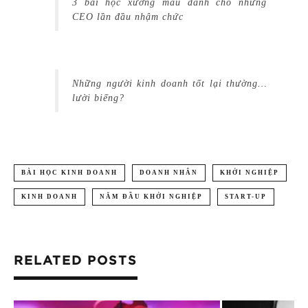
3 bài học xương máu dành cho những
CEO lần đầu nhậm chức
Những người kinh doanh tốt lại thường…
lười biếng?
BÀI HỌC KINH DOANH
DOANH NHÂN
KHỞI NGHIỆP
KINH DOANH
NĂM ĐẦU KHỞI NGHIỆP
START-UP
RELATED POSTS