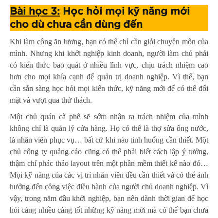
Bài học 3:
Học hỏi mọi kỹ năng mới
cho dù chưa cần dùng đến
Khi làm công ăn lương, bạn có thể chỉ cần giỏi chuyên môn của
mình. Nhưng khi khởi nghiệp kinh doanh, người làm chủ phải
có kiến thức bao quát ở nhiều lĩnh vực, chịu trách nhiệm cao
hơn cho mọi khía cạnh để quản trị doanh nghiệp. Vì thế, bạn
cần sẵn sàng học hỏi mọi kiến thức, kỹ năng mới để có thể đối
mặt và vượt qua thử thách.
Một chủ quán cà phê sẽ sớm nhận ra trách nhiệm của mình
không chỉ là quản lý cửa hàng. Họ có thể là thợ sửa ống nước,
là nhân viên phục vụ… bất cứ khi nào tình huống cần thiết. Một
chủ công ty quảng cáo cũng có thể phải biết cách lập ý tưởng,
thậm chí phác thảo layout trên một phần mềm thiết kế nào đó…
Mọi kỹ năng của các vị trí nhân viên đều cần thiết và có thể ảnh
hưởng đến công việc điều hành của người chủ doanh nghiệp. Vì
vậy, trong năm đầu khởi nghiệp, bạn nên dành thời gian để học
hỏi càng nhiều càng tốt những kỹ năng mới mà có thể bạn chưa