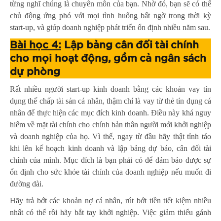
từng nghĩ chúng là chuyên môn của bạn. Nhờ đó, bạn sẽ có thể
chủ động ứng phó với mọi tình huống bất ngờ trong thời kỳ
start-up, và giúp doanh nghiệp phát triển ổn định nhiều năm sau.
Bài học 4:
Lập bảng cân đối tài chính
cho mọi hoạt động, gồm cả ngân sách
dự phòng
Rất nhiều người start-up kinh doanh bằng các khoản vay tín
dụng thế chấp tài sản cá nhân, thậm chí là vay từ thẻ tín dụng cá
nhân để thực hiện các mục đích kinh doanh. Điều này khá nguy
hiểm về mặt tài chính cho chính bản thân người mới khởi nghiệp
và doanh nghiệp của họ. Vì thế, ngay từ đầu hãy thật tỉnh táo
khi lên kế hoạch kinh doanh và lập bảng dự báo, cân đối tài
chính của mình. Mục đích là bạn phải có để đảm bảo được sự
ổn định cho sức khỏe tài chính của doanh nghiệp nếu muốn đi
đường dài.
Hãy trả bớt các khoản nợ cá nhân, rút bớt tiền tiết kiệm nhiều
nhất có thể rồi hãy bắt tay khởi nghiệp. Việc giảm thiểu gánh