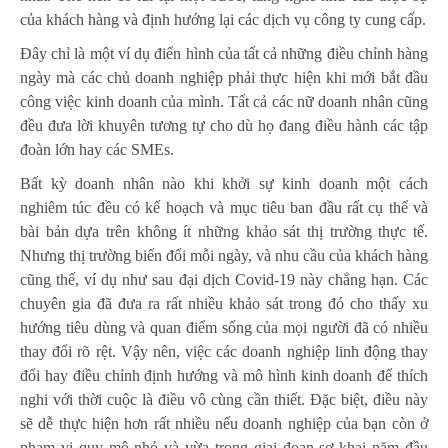
của khách hàng và định hướng lại các dịch vụ công ty cung cấp.
Đây chỉ là một ví dụ điển hình của tất cả những điều chỉnh hàng
ngày mà các chủ doanh nghiệp phải thực hiện khi mới bắt đầu
công việc kinh doanh của mình. Tất cả các nữ doanh nhân cũng
đều đưa lời khuyên tương tự cho dù họ đang điều hành các tập
đoàn lớn hay các SMEs.
Bất kỳ doanh nhân nào khi khởi sự kinh doanh một cách
nghiêm túc đều có kế hoạch và mục tiêu ban đầu rất cụ thể và
bài bản dựa trên không ít những khảo sát thị trường thực tế.
Nhưng thị trường biến đổi mỗi ngày, và nhu cầu của khách hàng
cũng thế, ví dụ như sau đại dịch Covid-19 này chẳng hạn. Các
chuyên gia đã đưa ra rất nhiều khảo sát trong đó cho thấy xu
hướng tiêu dùng và quan điểm sống của mọi người đã có nhiều
thay đổi rõ rệt. Vậy nên, việc các doanh nghiệp linh động thay
đổi hay điều chỉnh định hướng và mô hình kinh doanh để thích
nghi với thời cuộc là điều vô cùng cần thiết. Đặc biệt, điều này
sẽ dễ thực hiện hơn rất nhiều nếu doanh nghiệp của bạn còn ở
phạm vi quy mô nhỏ và vừa trong giai đoạn sơ khai năm đầu