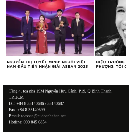
O,
NGUYỄN THỊ TUYẾT MINH: NGƯỜI VIỆT
HIỆU TRƯỞNG ĐH
M
NAM ĐẦU TIÊN NHẬN GIẢI ASEAN 2023
PHƯỢNG: TÔI CHỈ
Tầng 4, tòa nhà 19M Nguyễn Hữu Cảnh, P19, Q.Bình Thạnh,
TP.HCM
ĐT: +84 8 35140686 / 35140687
Fax: +84 8 35140699
Email:
toasoan@nudoanhnhan.net
Hotline: 090 845 0854