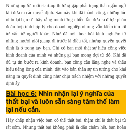
Những người mới start-up thường gặp phải trạng thái ngần ngừ
khi đưa ra các quyết định. Sau này khi đã thành công, những lúc
nhìn lại bạn sẽ thấy rằng mình từng nhiều lần đưa ra được phán
đoán hợp tình hợp lý cho doanh nghiệp nhưng vẫn kiếm tìm lời
tư vấn từ người khác. Như đã nói, học hỏi kinh nghiệm từ
những người giỏi giang đi trước là điều tốt, nhưng quyền quyết
định là ở trong tay bạn. Chỉ có bạn mới thật sự hiểu công việc
kinh doanh của mình và những gì bạn mong đợi từ đó. Khi đã
đủ tự tin bước ra kinh doanh, bạn cũng cần lắng nghe và thấu
hiểu tiếng lòng của mình, đặt vào bản thân sự tin tưởng cho khả
năng ra quyết định cũng như chịu trách nhiệm với những quyết
định ấy.
Bài học 6:
Nhìn nhận lại ý nghĩa của
thất bại và luôn sẵn sàng tâm thế làm
lại nếu cần.
Hãy chấp nhận việc bạn có thể thất bại, thậm chí là thất bại từ
rất sớm. Nhưng thất bại không phải là dấu chấm hết, bạn hoàn