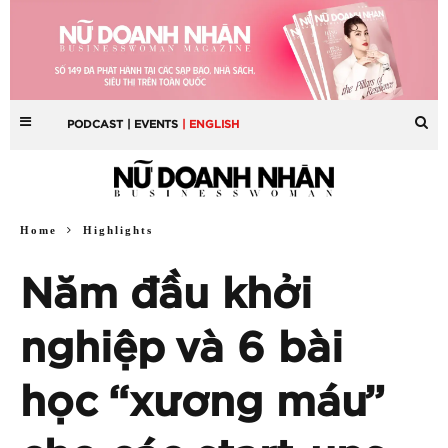
PODCAST
| EVENTS
| ENGLISH
Home
Highlights
Năm đầu khởi
nghiệp và 6 bài
học “xương máu”