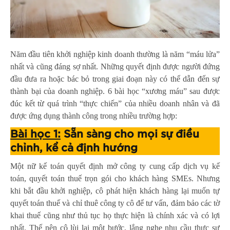
Năm đầu tiên khởi nghiệp kinh doanh thường là năm “máu lửa”
nhất và cũng đáng sợ nhất. Những quyết định được người đứng
đầu đưa ra hoặc bác bỏ trong giai đoạn này có thể dẫn đến sự
thành bại của doanh nghiệp. 6 bài học “xương máu” sau được
đúc kết từ quá trình “thực chiến” của nhiều doanh nhân và đã
được ứng dụng thành công trong nhiều trường hợp:
Bài học 1:
Sẵn sàng cho mọi sự điều
chỉnh, kể cả định hướng
Một nữ kế toán quyết định mở công ty cung cấp dịch vụ kế
toán, quyết toán thuế trọn gói cho khách hàng SMEs. Nhưng
khi bắt đầu khởi nghiệp, cô phát hiện khách hàng lại muốn tự
quyết toán thuế và chỉ thuê công ty cô để tư vấn, đảm bảo các tờ
khai thuế cũng như thủ tục họ thực hiện là chính xác và có lợi
nhất. Thế nên cô lùi lại một bước, lắng nghe nhu cầu thực sự