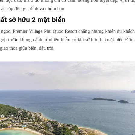
ển độc đáo, mà ở đó không chỉ có cảnh hoàng hôn tuyệt đẹp, vị trí độ
các cặp đôi, gia đình và nhóm bạn.
ất sở hữu 2 mặt biển
o ngọc,
Premier Village Phu Quoc Resort
chẳng những khiến du khách ấ
 ngợp trước khung cảnh tự nhiên hiếm có khi sở hữu hai mặt biển Đôn
iao thoa giữa biển, đất, trời.