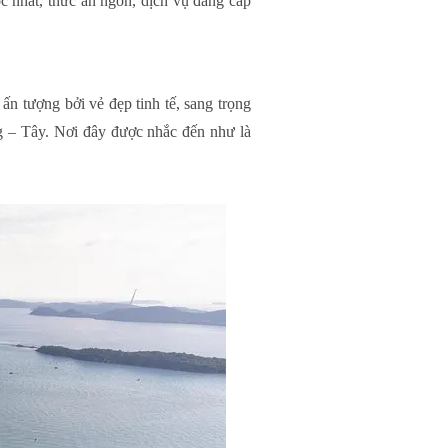
c nhất, thức ăn ngon, dịch vụ đẳng cấp
n tượng bởi vẻ đẹp tinh tế, sang trọng
g – Tây. Nơi đây được nhắc đến như là