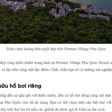
Toàn cảnh hoàng hôn tuyệt đẹp trên Premier Village Phu Quoc
 đẹp cùng thiên nhiên trong lành tại Premier Village Phu Quoc Resor
 và lặn trên cùng một địa điểm. Chắc chắn bạn sẽ có những trải nghi
hữu hồ bơi riêng
ướng đến sự gần gũi với thiên nhiên, đều có hồ bơi riêng cùng nội thấ
e tại Phú Quốc còn rất đa dạng. Bạn có thể chọn một căn biệt thự vớ
ãy biệt thự len lỏi trên các ghềnh đá đươc gọi là Villa on the rock.