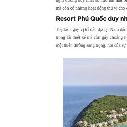
nghỉ dưỡng duy nhất sở hữu hai mặt bi
mà còn có những hoạt động thú vị cho 
Resort Phú Quốc duy nh
Toạ lạc ngay vị trí đắc địa tại Nam đả
trong lối thiết kế mà còn gây choáng
một thiên đường sang trọng, nơi của sự g