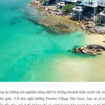
ng lại những trải nghiệm đáng nhớ và những khoảnh khắc tuyệt vời, mộ
 thư giãn. Với khu nghỉ dưỡng Premier Village Phu Quoc, bạn sẽ có 