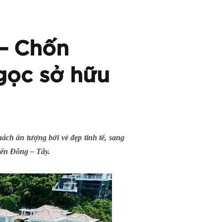
 – Chốn
gọc sở hữu
ách ấn tượng bởi vẻ đẹp tinh tế, sang
iển Đông – Tây.