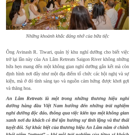
Những khoảnh khắc đáng nhớ của bữa tiệc
Ông Avinash R. Tiwari, quản lý khu nghỉ dưỡng cho biết việc
trở lại lần này của An Lâm Retreats Saigon River không những
hứa hẹn mang đến một không gian nghỉ dưỡng gắn kết mà còn
định hình nơi đây như một địa điểm tổ chức các hội nghị và sự
kiện, mà ở đó tính sáng tạo và nguồn cảm hứng được khơi gợi
và thăng hoa.
An Lâm Retreats là một trong những thương hiệu nghỉ
dưỡng hàng đầu Việt Nam hướng đến những trải nghiệm
nghỉ dưỡng độc đáo, thông qua việc kiến tạo một không gian
xanh nơi du khách có thể tận hưởng sự tĩnh lặng và thư thái
tuyệt đối. Sự khác biệt của thương hiệu An Lâm nằm ở chính
khái niệm “retreat” – khi mỗi trải nghiệm của từng vị khách