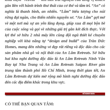
gắn liền với hành trình thư thái của cơ thể và tâm trí. “An” có
nghĩa là thanh bình, an nhiên. “Lâm” biểu tượng cho núi
rừng đại ngàn, cho thiên nhiên nguyên sơ. “An Lâm” gợi mở
về một nơi mà sự an yên lắng đọng, giúp xua đi mọi bộn bề
của cuộc sống và gọi về những giá trị gắn kết đích thực. Với
lợi thế sở hữu 2 nhà máy lớn cùng đội ngũ thiết kế chuyên
nghiệp với khả năng tự “design and build” của Trần Đức
Homes, mang đến những vẻ đẹp rất riêng và độc đáo cho các
sản phẩm nhà gỗ và nội thất của An Lâm Retreats. Sở hữu
hai khu nghỉ dưỡng độc đáo là An Lâm Retreats Ninh Vân
Bay tại Nha Trang và An Lâm Retreats Saigon River gần
trung tâm thành phố Hồ Chí Minh, trong thời gian tới, An
Lâm Retreats dự kiến mở rộng mô hình nghỉ dưỡng độc đáo
đến các địa điểm khác trong khu vực.
CÓ THỂ BẠN QUAN TÂM: