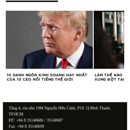
ÂU
10 DANH NGÔN KINH DOANH HAY NHẤT
LÀM THẾ NÀO ĐỂ
ỚI
CỦA 10 CEO NỔI TIẾNG THẾ GIỚI
XUNG ĐỘT TẠI M
Tầng 4, tòa nhà 19M Nguyễn Hữu Cảnh, P19, Q.Bình Thạnh,
TP.HCM
ĐT: +84 8 35140686 / 35140687
Fax: +84 8 35140699