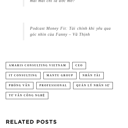
mãi mãi chỉ là ước mơ?
Podcast Money Fit: Tài chính khi yêu qua
góc nhìn của Fanny – Vũ Thịnh
AMARIS CONSULTING VIETNAM
CEO
IT CONSULTING
MANTU GROUP
NHÂN TÀI
PHỎNG VẤN
PROFESSIONAL
QUẢN LÝ NHÂN SỰ
TƯ VẤN CÔNG NGHỆ
RELATED POSTS