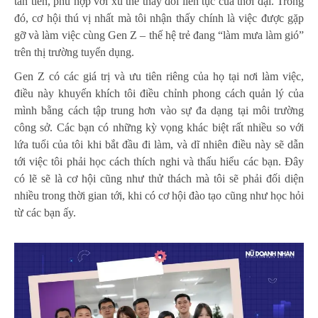
tân tiến, phù hợp với xu thế thay đổi liên tục của thời đại. Trong
đó, cơ hội thú vị nhất mà tôi nhận thấy chính là việc được gặp
gỡ và làm việc cùng Gen Z – thế hệ trẻ đang “làm mưa làm gió”
trên thị trường tuyển dụng.
Gen Z có các giá trị và ưu tiên riêng của họ tại nơi làm việc,
điều này khuyến khích tôi điều chỉnh phong cách quản lý của
mình bằng cách tập trung hơn vào sự đa dạng tại môi trường
công sở. Các bạn có những kỳ vọng khác biệt rất nhiều so với
lứa tuổi của tôi khi bắt đầu đi làm, và dĩ nhiên điều này sẽ dẫn
tới việc tôi phải học cách thích nghi và thấu hiểu các bạn. Đây
có lẽ sẽ là cơ hội cũng như thử thách mà tôi sẽ phải đối diện
nhiều trong thời gian tới, khi có cơ hội đào tạo cũng như học hỏi
từ các bạn ấy.