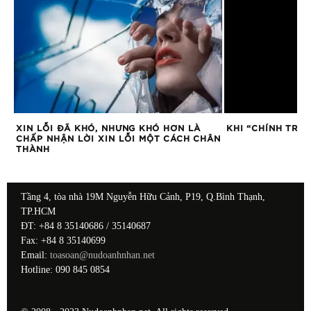
XIN LỖI ĐÃ KHÓ, NHƯNG KHÓ HƠN LÀ
KHI “CHÍNH TRỰC
CHẤP NHẬN LỜI XIN LỖI MỘT CÁCH CHÂN
THÀNH
Tầng 4, tòa nhà 19M Nguyễn Hữu Cảnh, P19, Q.Bình Thạnh,
TP.HCM
ĐT: +84 8 35140686 / 35140687
Fax: +84 8 35140699
Email:
toasoan@nudoanhnhan.net
Hotline: 090 845 0854