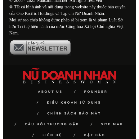
© 2008 - 2023 Nudoanhnhan.net. All rights reserved
® Tất cả hình ảnh và nội dung trong website này thuộc bản quyền
của One Pacific Holdings và Tạp chí Nữ Doanh Nhân.
Mọi sự sao chép không được phép sẽ bị xem là vi phạm Luật Sở
hữu Trí tuệ hiện hành của nước Cộng hòa Xã hội Chủ nghĩa Việt
Nam.
ABOUT US
FOUNDER
ĐIỀU KHOẢN SỬ DỤNG
CHÍNH SÁCH BẢO MẬT
CÂU HỎI THƯỜNG GẶP
SITE MAP
LIÊN HỆ
ĐẶT BÁO