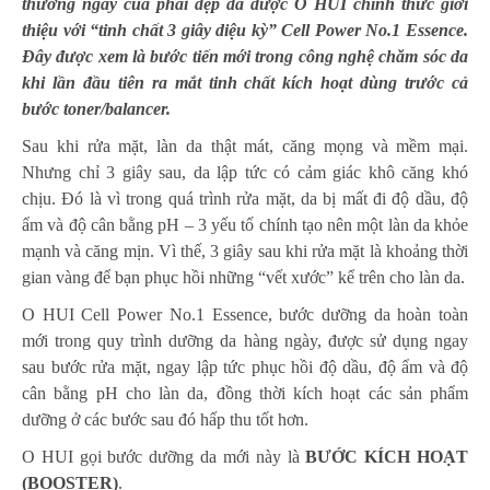
thường ngày của phái đẹp đã được O HUI chính thức giới
thiệu với “tinh chất 3 giây diệu kỳ” Cell Power No.1 Essence.
Đây được xem là bước tiến mới trong công nghệ chăm sóc da
khi lần đầu tiên ra mắt tinh chất kích hoạt dùng trước cả
bước toner/balancer.
Sau khi rửa mặt, làn da thật mát, căng mọng và mềm mại.
Nhưng chỉ 3 giây sau, da lập tức có cảm giác khô căng khó
chịu. Đó là vì trong quá trình rửa mặt, da bị mất đi độ dầu, độ
ẩm và độ cân bằng pH – 3 yếu tố chính tạo nên một làn da khỏe
mạnh và căng mịn. Vì thế, 3 giây sau khi rửa mặt là khoảng thời
gian vàng để bạn phục hồi những “vết xước” kể trên cho làn da.
O HUI Cell Power No.1 Essence, bước dưỡng da hoàn toàn
mới trong quy trình dưỡng da hàng ngày, được sử dụng ngay
sau bước rửa mặt, ngay lập tức phục hồi độ dầu, độ ẩm và độ
cân bằng pH cho làn da, đồng thời kích hoạt các sản phẩm
dưỡng ở các bước sau đó hấp thu tốt hơn.
O HUI gọi bước dưỡng da mới này là
BƯỚC KÍCH HOẠT
(BOOSTER)
.