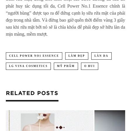
phát huy tác dụng tối đa, Cell Power No.1 Essence chính là
“người hùng” được tạo ra để đứng cạnh lọ sữa rửa mặt của phái
đẹp trong nhà tắm. Và đừng bao giờ quên thời điểm vàng 3 giây
sau khi rửa mặt bởi nó sẽ là chìa khóa để phái đẹp sở hữu làn da
mịn màng, mềm mượt.
CELL POWER NO1 ESSENCE
LÀM ĐẸP
LÀN DA
LG VINA COSMETICS
MỸ PHẨM
O HUI
RELATED POSTS