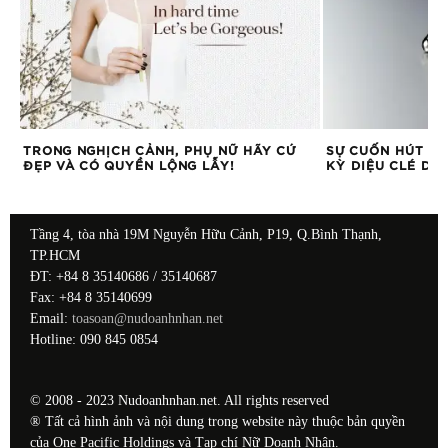
TRONG NGHỊCH CẢNH, PHỤ NỮ HÃY CỨ
SỰ CUỐN HÚT KH
ĐẸP VÀ CÓ QUYỀN LỘNG LẪY!
KỲ DIỆU CLÉ DE
Tầng 4, tòa nhà 19M Nguyễn Hữu Cảnh, P19, Q.Bình Thạnh,
TP.HCM
ĐT: +84 8 35140686 / 35140687
Fax: +84 8 35140699
Email:
toasoan@nudoanhnhan.net
Hotline: 090 845 0854
© 2008 - 2023 Nudoanhnhan.net. All rights reserved
® Tất cả hình ảnh và nội dung trong website này thuộc bản quyền
của One Pacific Holdings và Tạp chí Nữ Doanh Nhân.