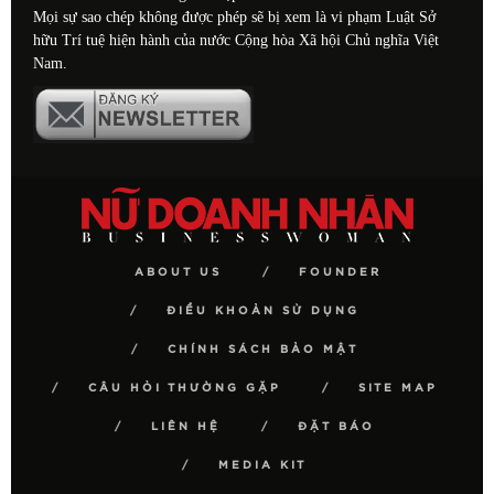
Mọi sự sao chép không được phép sẽ bị xem là vi phạm Luật Sở
hữu Trí tuệ hiện hành của nước Cộng hòa Xã hội Chủ nghĩa Việt
Nam.
ABOUT US
FOUNDER
ĐIỀU KHOẢN SỬ DỤNG
CHÍNH SÁCH BẢO MẬT
CÂU HỎI THƯỜNG GẶP
SITE MAP
LIÊN HỆ
ĐẶT BÁO
MEDIA KIT