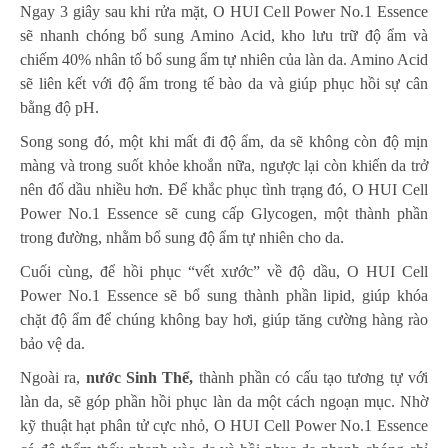
Ngay 3 giây sau khi rửa mặt, O HUI Cell Power No.1 Essence
sẽ nhanh chóng bổ sung Amino Acid, kho lưu trữ độ ẩm và
chiếm 40% nhân tố bổ sung ẩm tự nhiên của làn da. Amino Acid
sẽ liên kết với độ ẩm trong tế bào da và giúp phục hồi sự cân
bằng độ pH.
Song song đó, một khi mất đi độ ẩm, da sẽ không còn độ mịn
màng và trong suốt khỏe khoắn nữa, ngược lại còn khiến da trở
nên đổ dầu nhiều hơn. Để khắc phục tình trạng đó, O HUI Cell
Power No.1 Essence sẽ cung cấp Glycogen, một thành phần
trong đường, nhằm bổ sung độ ẩm tự nhiên cho da.
Cuối cùng, để hồi phục “vết xước” về độ dầu, O HUI Cell
Power No.1 Essence sẽ bổ sung thành phần lipid, giúp khóa
chặt độ ẩm để chúng không bay hơi, giúp tăng cường hàng rào
bảo vệ da.
Ngoài ra,
nước Sinh Thể,
thành phần có cấu tạo tương tự với
làn da, sẽ góp phần hồi phục làn da một cách ngoạn mục. Nhờ
kỹ thuật hạt phân tử cực nhỏ, O HUI Cell Power No.1 Essence