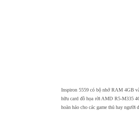
Inspiron 5559 có bộ nhớ RAM 4GB và ổ
hữu card đồ họa rời AMD R5-M335 4GB g
hoàn hảo cho các game thủ hay người dù