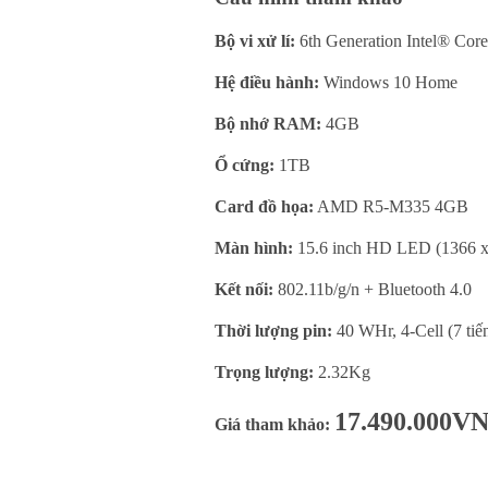
Bộ vi xử lí:
6th Generation Intel® Co
Hệ điều hành:
Windows 10 Home
Bộ nhớ RAM:
4GB
Ổ cứng:
1TB
Card đồ họa:
AMD R5-M335 4GB
Màn hình:
15.6 inch HD LED (1366 x 
Kết nối:
802.11b/g/n + Bluetooth 4.0
Thời lượng pin:
40 WHr, 4-Cell (7 tiế
Trọng lượng:
2.32Kg
17.490.000V
Giá tham khảo: