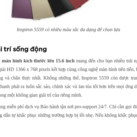
Inspiron 5559 có nhiều màu sắc đa dạng để chọn lựa
i trí sống động
ó
màn hình kích thước lớn 15.6 inch
mang đến cho bạn nhiều trải ng
 giải HD 1366 x 768 pixels kết hợp cùng công nghệ màn hình tiên tiến
ng và chân thực nhất. Không những thế, Inspiron 5559 còn được tra
anh phát ra luôn sắc sảo, chính xác và lan tỏa tốt hơn trên mọi ứng
ng một không gian giải trí của riêng mình.
ng miễn phí dịch vụ Bảo hành tận nơi pro-support 24/7. Chỉ cần gọi đ
g dẫn tự khắc phục những trường hợp bị lỗi nhẹ. Nếu không khắc phục 