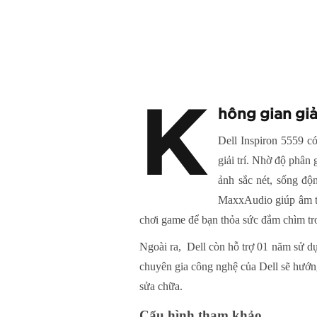
K
hông gian giả
Dell Inspiron 5559 c
giải trí. Nhờ độ phân
ảnh sắc nét, sống độ
MaxxAudio giúp âm th
chơi game để bạn thỏa sức đắm chìm tro
Ngoài ra, Dell còn hỗ trợ 01 năm sử dụ
chuyên gia công nghệ của Dell sẽ hướn
sửa chữa.
Cấu hình tham khảo