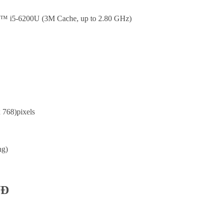
re™ i5-6200U (3M Cache, up to 2.80 GHz)
768)pixels
ng)
NĐ