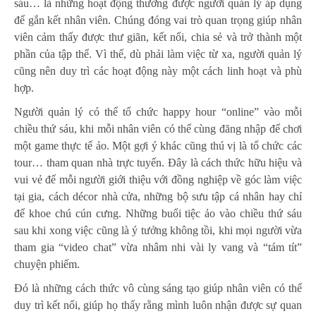
sáu… là những hoạt động thường được người quản lý áp dụng
để gắn kết nhân viên. Chúng đóng vai trò quan trọng giúp nhân
viên cảm thấy được thư giãn, kết nối, chia sẻ và trở thành một
phần của tập thể. Vì thế, dù phải làm việc từ xa, người quản lý
cũng nên duy trì các hoạt động này một cách linh hoạt và phù
hợp.
Người quản lý có thể tổ chức happy hour “online” vào mỗi
chiều thứ sáu, khi mỗi nhân viên có thể cùng đăng nhập để chơi
một game thực tế ảo. Một gợi ý khác cũng thú vị là tổ chức các
tour… tham quan nhà trực tuyến. Đây là cách thức hữu hiệu và
vui vẻ để mỗi người giới thiệu với đồng nghiệp về góc làm việc
tại gia, cách décor nhà cửa, những bộ sưu tập cá nhân hay chỉ
để khoe chú cún cưng. Những buổi tiệc ảo vào chiều thứ sáu
sau khi xong việc cũng là ý tưởng không tồi, khi mọi người vừa
tham gia “video chat” vừa nhâm nhi vài ly vang và “tám tít”
chuyện phiếm.
Đó là những cách thức vô cùng sáng tạo giúp nhân viên có thể
duy trì kết nối, giúp họ thấy rằng mình luôn nhận được sự quan