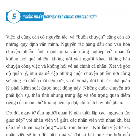
Việc gì cũng cần có nguyên tắc, và “buôn chuyện” cũng cần có
những quy định văn minh. Nguyên tắc hàng đầu cho văn hóa
chuyện phiếm lành mạnh giữa các đồng nghiệp với nhau là
không nói quá nhiều, không nói xấu người khác, không bàn
chuyện công việc và không hỏi về tài chính cá nhân. Xét về góc
độ quản lý, như đã đề cập những cuộc chuyện phiếm nơi công
sở cũng có nhiều mặt tiêu cực, và điều này đòi hỏi các nhà quản
lý phải kiểm soát được hoạt động này. Những cuộc chuyện trò
phải lịch sự, thân tình nhưng trung lập và tôn trọng quan điểm
riêng của nhau chứ không nên áp đặt, chỉ trích hay phê phán.
Do đó, ngay từ đầu người quản lý nên thiết lập các “nguyên tắc
giao tiếp” với nhân viên và giữa các nhân viên với nhau khi bắt
đầu triển khai hoạt động “work from home”. Khi làm việc từ xa,
nhân viên sẽ trao đổi hiệu quả và đạt sự hài lòng cao hơn nếu