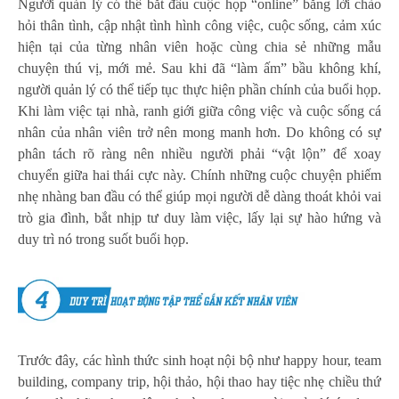
Người quản lý có thể bắt đầu cuộc họp “online” bằng lời chào
hỏi thân tình, cập nhật tình hình công việc, cuộc sống, cảm xúc
hiện tại của từng nhân viên hoặc cùng chia sẻ những mẫu
chuyện thú vị, mới mẻ. Sau khi đã “làm ấm” bầu không khí,
người quản lý có thể tiếp tục thực hiện phần chính của buổi họp.
Khi làm việc tại nhà, ranh giới giữa công việc và cuộc sống cá
nhân của nhân viên trở nên mong manh hơn. Do không có sự
phân tách rõ ràng nên nhiều người phải “vật lộn” để xoay
chuyển giữa hai thái cực này. Chính những cuộc chuyện phiếm
nhẹ nhàng ban đầu có thể giúp mọi người dễ dàng thoát khỏi vai
trò gia đình, bắt nhịp tư duy làm việc, lấy lại sự hào hứng và
duy trì nó trong suốt buổi họp.
Trước đây, các hình thức sinh hoạt nội bộ như happy hour, team
building, company trip, hội thảo, hội thao hay tiệc nhẹ chiều thứ