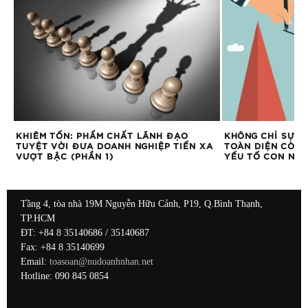
KHIÊM TỐN: PHẨM CHẤT LÃNH ĐẠO
KHÔNG CHỈ SỰ N
TUYỆT VỜI ĐƯA DOANH NGHIỆP TIẾN XA
TOÀN DIỆN CÒN 
VƯỢT BẬC (PHẦN 1)
YẾU TỐ CON NGƯ
Tầng 4, tòa nhà 19M Nguyễn Hữu Cảnh, P19, Q.Bình Thạnh,
TP.HCM
ĐT: +84 8 35140686 / 35140687
Fax: +84 8 35140699
Email:
toasoan@nudoanhnhan.net
Hotline: 090 845 0854