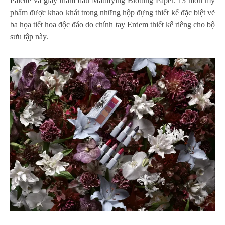
Palette và giấy thấm dầu Mattifying Blotting Paper. 13 món mỹ
phẩm được khao khát trong những hộp đựng thiết kế đặc biệt vẽ
ba họa tiết hoa độc đáo do chính tay Erdem thiết kế riêng cho bộ
sưu tập này.