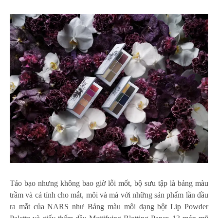
Táo bạo nhưng không bao giờ lỗi mốt, bộ sưu tập là bảng màu
trầm và cá tính cho mắt, môi và má với những sản phẩm lần đầu
ra mắt của NARS như Bảng màu môi dạng bột Lip Powder