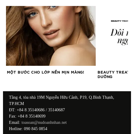
MỘT BƯỚC CHO LỚP NỀN MỊN MÀNG!
BEAUTY TREATS 
DƯỠNG
Tầng 4, tòa nhà 19M Nguyễn Hữu Cảnh, P19, Q.Bình Thạnh,
TP.HCM
ĐT: +84 8 35140686 / 35140687
Fax: +84 8 35140699
Email:
toasoan@nudoanhnhan.net
Hotline: 090 845 0854