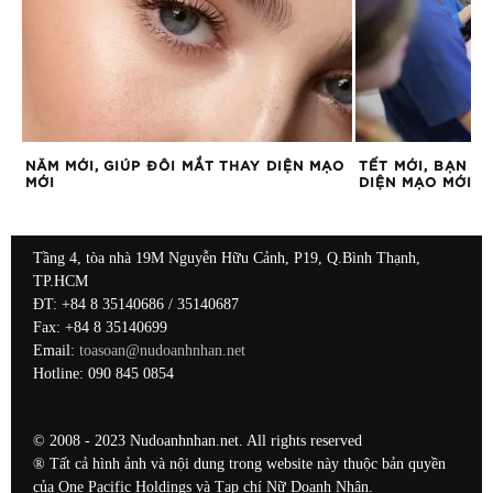
NĂM MỚI, GIÚP ĐÔI MẮT THAY DIỆN MẠO
TẾT MỚI, BẠN Đ
MỚI
DIỆN MẠO MỚI?
Tầng 4, tòa nhà 19M Nguyễn Hữu Cảnh, P19, Q.Bình Thạnh,
TP.HCM
ĐT: +84 8 35140686 / 35140687
Fax: +84 8 35140699
Email:
toasoan@nudoanhnhan.net
Hotline: 090 845 0854
© 2008 - 2023 Nudoanhnhan.net. All rights reserved
® Tất cả hình ảnh và nội dung trong website này thuộc bản quyền
của One Pacific Holdings và Tạp chí Nữ Doanh Nhân.