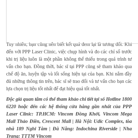
Tuy nhiên, bạn cũng nên biết kết quả đem lại là tương đối. Khi
đến với PPP Laser Clinic, việc chụp hình và đo các chỉ số trước
khi trị liệu luôn là một phần không thể thiếu trong quá trình tư
vấn cho bạn. Đồng thời, bác sĩ tại PPP cũng sẽ tham khảo qua
chế độ ăn, luyện tập và lối sống hiện tại của bạn. Khi nắm đầy
đủ những thông tin trên, bác sĩ sẽ trao đổi và tư vấn cho bạn các
lựa chọn trị liệu tốt nhất để đạt hiệu quả tốt nhất.
Độc giả quan tâm có thể tham khảo chi tiết tại số Hotline 1800
6220 hoặc đến các hệ thống cửa hàng gần nhất của PPP
Laser Clinic: TP.HCM: Vincom Đồng Khởi, Vincom Mega
Mall Thảo Điền, Crescent Mall | Hà Nội: Udic Complex, tòa
nhà 189 Nghi Tàm | Đà Nẵng: Indochina Riverside | Nha
Trang: TTTM Vincom