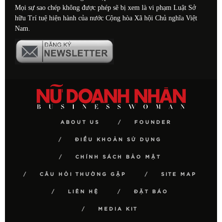
Mọi sự sao chép không được phép sẽ bị xem là vi phạm Luật Sở
hữu Trí tuệ hiện hành của nước Cộng hòa Xã hội Chủ nghĩa Việt
Nam.
ABOUT US
FOUNDER
ĐIỀU KHOẢN SỬ DỤNG
CHÍNH SÁCH BẢO MẬT
CÂU HỎI THƯỜNG GẶP
SITE MAP
LIÊN HỆ
ĐẶT BÁO
MEDIA KIT