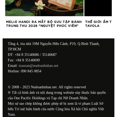
MELIÁ HANOI RA MẮT BỘ SƯU TẬP BÁNH
THẾ GIỚI ẨM THỰ
TRUNG THU 2026 “NGUYỆT PHÚC VIÊN”
TAVOLA
Tầng 4, tòa nhà 19M Nguyễn Hữu Cảnh, P19, Q.Bình Thạnh,
TP.HCM
ĐT: +84 8 35140686 / 35140687
Fax: +84 8 35140699
Email:
toasoan@nudoanhnhan.net
Hotline: 090 845 0854
© 2008 - 2023 Nudoanhnhan.net. All rights reserved
® Tất cả hình ảnh và nội dung trong website này thuộc bản quyền
của One Pacific Holdings và Tạp chí Nữ Doanh Nhân.
Mọi sự sao chép không được phép sẽ bị xem là vi phạm Luật Sở
hữu Trí tuệ hiện hành của nước Cộng hòa Xã hội Chủ nghĩa Việt
Nam.