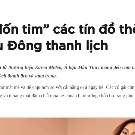
ốn tim” các tín đồ th
 Đông thanh lịch
 từ thương hiệu Karen Millen, Á hậu Mâu Thủy mang đến cảm hứn
ch thanh lịch và sang trọng.
ư mát mẻ và dễ chịu hơn so với cái nắng oi ả ngày hè. Các cô gái cũng
 và thoáng mát đậm chất mùa hè chuẩn bị nhường chỗ cho trang phục 