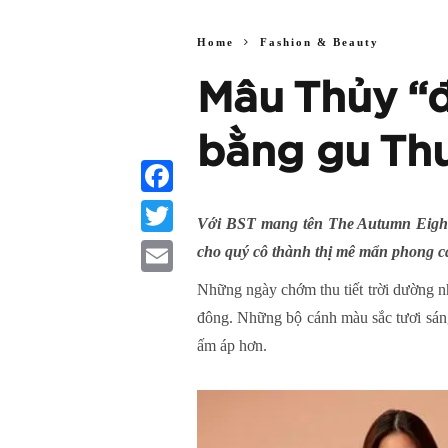
Home
Fashion & Beauty
Mâu Thủy “đ
bằng gu Thu
Facebook
Với BST mang tên The Autumn Eight
Twitter
cho quý cô thành thị mê mẩn phong cá
Email
Những ngày chớm thu tiết trời dường nh
đông. Những bộ cánh màu sắc tươi sáng
ấm áp hơn.