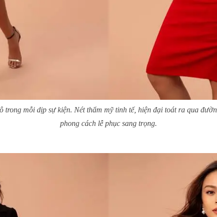
rong mỗi dịp sự kiện. Nét thẩm mỹ tinh tế, hiện đại toát ra qua đườn
phong cách lễ phục sang trọng.