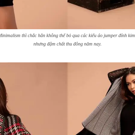
nimalism thì chắc hẳn không thể bỏ qua các kiểu áo jumper đính kim
nhưng đậm chất thu đông năm nay.