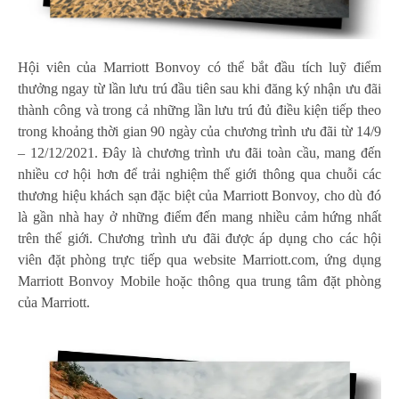
Hội viên của Marriott Bonvoy có thể bắt đầu tích luỹ điểm
thưởng ngay từ lần lưu trú đầu tiên sau khi đăng ký nhận ưu đãi
thành công và trong cả những lần lưu trú đủ điều kiện tiếp theo
trong khoảng thời gian 90 ngày của chương trình ưu đãi từ 14/9
– 12/12/2021. Đây là chương trình ưu đãi toàn cầu, mang đến
nhiều cơ hội hơn để trải nghiệm thế giới thông qua chuỗi các
thương hiệu khách sạn đặc biệt của Marriott Bonvoy, cho dù đó
là gần nhà hay ở những điểm đến mang nhiều cảm hứng nhất
trên thế giới. Chương trình ưu đãi được áp dụng cho các hội
viên đặt phòng trực tiếp qua website Marriott.com, ứng dụng
Marriott Bonvoy Mobile hoặc thông qua trung tâm đặt phòng
của Marriott.