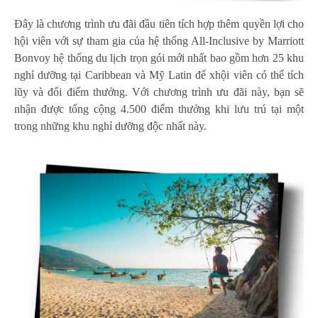
Đây là chương trình ưu đãi đầu tiên tích hợp thêm quyền lợi cho
hội viên với sự tham gia của hệ thống All-Inclusive by Marriott
Bonvoy hệ thống du lịch trọn gói mới nhất bao gồm hơn 25 khu
nghỉ dưỡng tại Caribbean và Mỹ Latin để xhội viên có thể tích
lũy và đổi điểm thưởng. Với chương trình ưu đãi này, bạn sẽ
nhận được tổng cộng 4.500 điểm thưởng khi lưu trú tại một
trong những khu nghỉ dưỡng độc nhất này.