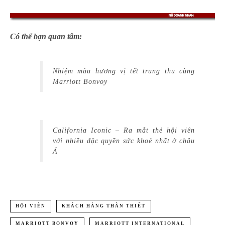
Có thể bạn quan tâm:
Nhiệm màu hương vị tết trung thu cùng
Marriott Bonvoy
California Iconic – Ra mắt thẻ hội viên
với nhiều đặc quyền sức khoẻ nhất ở châu
Á
HỘI VIÊN
KHÁCH HÀNG THÂN THIẾT
MARRIOTT BONVOY
MARRIOTT INTERNATIONAL