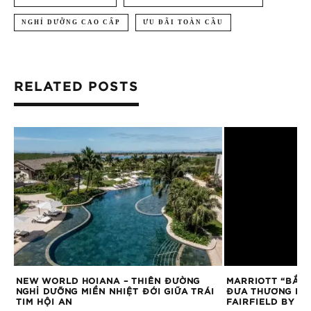
NGHỈ DƯỠNG CAO CẤP
ƯU ĐÃI TOÀN CẦU
RELATED POSTS
NEW WORLD HOIANA – THIÊN ĐƯỜNG
MARRIOTT “BẮT 
TT
NGHỈ DƯỠNG MIỀN NHIỆT ĐỚI GIỮA TRÁI
ĐƯA THƯƠNG HI
TIM HỘI AN
FAIRFIELD BY M