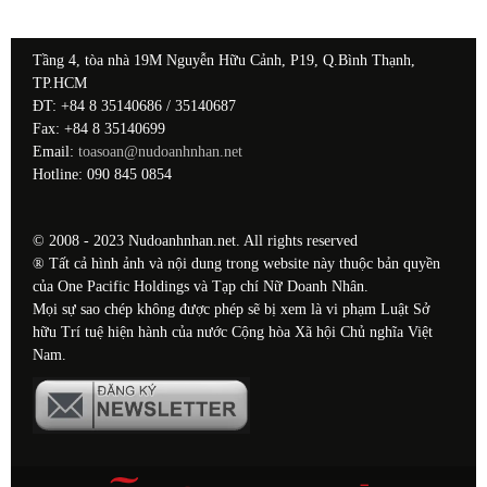
Tầng 4, tòa nhà 19M Nguyễn Hữu Cảnh, P19, Q.Bình Thạnh,
TP.HCM
ĐT: +84 8 35140686 / 35140687
Fax: +84 8 35140699
Email:
toasoan@nudoanhnhan.net
Hotline: 090 845 0854
© 2008 - 2023 Nudoanhnhan.net. All rights reserved
® Tất cả hình ảnh và nội dung trong website này thuộc bản quyền
của One Pacific Holdings và Tạp chí Nữ Doanh Nhân.
Mọi sự sao chép không được phép sẽ bị xem là vi phạm Luật Sở
hữu Trí tuệ hiện hành của nước Cộng hòa Xã hội Chủ nghĩa Việt
Nam.