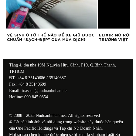
VỆ SINH Ô TÔ THẾ NÀO ĐỂ XE GIỮ ĐƯỢC
ELIXIR MỞ RỘNG
CHUẨN “SẠCH-ĐẸP” QUA MÙA DỊCH?
TRƯỜNG VIỆT N
Tầng 4, tòa nhà 19M Nguyễn Hữu Cảnh, P19, Q.Bình Thạnh,
TP.HCM
ĐT: +84 8 35140686 / 35140687
Fax: +84 8 35140699
Email:
toasoan@nudoanhnhan.net
Hotline: 090 845 0854
© 2008 - 2023 Nudoanhnhan.net. All rights reserved
® Tất cả hình ảnh và nội dung trong website này thuộc bản quyền
của One Pacific Holdings và Tạp chí Nữ Doanh Nhân.
Mọi sự sao chép không được phép sẽ bị xem là vi phạm Luật Sở