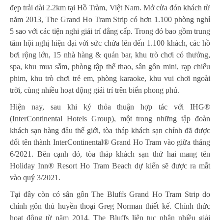
đẹp trải dài 2.2km tại Hồ Tràm, Việt Nam. Mở cửa đón khách từ
năm 2013, The Grand Ho Tram Strip có hơn 1.100
phòng nghỉ
5 sao
với các tiện nghi giải trí đẳng cấp. Trong đó bao gồm trung
tâm hội nghị hiện đại với sức chứa lên đến 1.100 khách, các hồ
bơi rộng lớn, 15 nhà hàng & quán bar, khu trò chơi có thưởng,
spa, khu mua sắm, phòng tập thể thao, sân gôn mini, rạp chiếu
phim, khu trò chơi trẻ em, phòng karaoke, khu vui chơi ngoài
trời, cùng nhiều hoạt động giải trí trên biển phong phú.
Hiện nay, sau khi ký thỏa thuận hợp tác với IHG®
(InterContinental Hotels Group), một trong những tập đoàn
khách sạn hàng đầu thế giới, tòa tháp khách sạn chính đã được
đổi tên thành InterContinental® Grand Ho Tram vào giữa tháng
6/2021. Bên cạnh đó, tòa tháp khách sạn thứ hai mang tên
Holiday Inn® Resort Ho Tram Beach dự kiến sẽ được ra mắt
vào quý 3/2021.
Tại đây còn có sân gôn The Bluffs Grand Ho Tram Strip do
chính gôn thủ huyền thoại Greg Norman thiết kế. Chính thức
hoạt động từ năm 2014, The Bluffs liên tục nhận nhiều giải