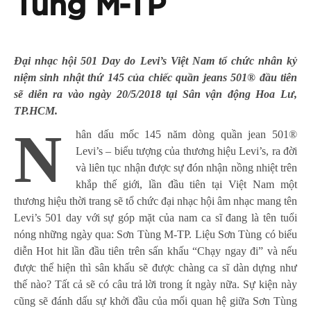
Tùng M-TP
Đại nhạc hội 501 Day do Levi’s Việt Nam tổ chức nhân kỷ
niệm sinh nhật thứ 145 của chiếc quần jeans 501® đầu tiên
sẽ diễn ra vào ngày 20/5/2018 tại Sân vận động Hoa Lư,
TP.HCM.
N
hân dấu mốc 145 năm dòng quần jean 501®
Levi’s – biểu tượng của thương hiệu Levi’s, ra đời
và liên tục nhận được sự đón nhận nồng nhiệt trên
khắp thế giới, lần đầu tiên tại Việt Nam một
thương hiệu thời trang sẽ tổ chức đại nhạc hội âm nhạc mang tên
Levi’s 501 day với sự góp mặt của nam ca sĩ đang là tên tuổi
nóng những ngày qua: Sơn Tùng M-TP. Liệu Sơn Tùng có biểu
diễn Hot hit lần đầu tiên trên sấn khấu “Chạy ngay đi” và nếu
được thể hiện thì sân khấu sẽ được chàng ca sĩ dàn dựng như
thế nào? Tất cả sẽ có câu trả lời trong ít ngày nữa. Sự kiện này
cũng sẽ đánh dấu sự khởi đầu của mối quan hệ giữa Sơn Tùng