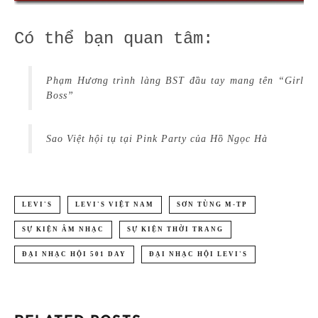
Có thể bạn quan tâm:
Phạm Hương trình làng BST đầu tay mang tên “Girl
Boss”
Sao Việt hội tụ tại Pink Party của Hồ Ngọc Hà
LEVI'S
LEVI'S VIỆT NAM
SƠN TÙNG M-TP
SỰ KIỆN ÂM NHẠC
SỰ KIỆN THỜI TRANG
ĐẠI NHẠC HỘI 501 DAY
ĐẠI NHẠC HỘI LEVI'S