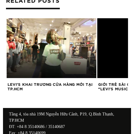
RELATED POSTS
G
LEVI’S KHAI TRƯƠNG CỬA HÀNG MỚI TẠI
GIỚI TRẺ SÀI GÒ
TP.HCM
“LEVI’S MUSIC W
Tầng 4, tòa nhà 19M Nguyễn Hữu Cảnh, P19, Q.Bình Thạnh,
TP.HCM
ĐT: +84 8 35140686 / 35140687
Fax: +84 8 35140699