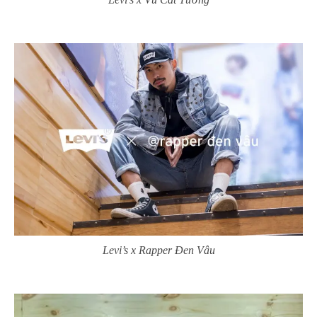
Levi’s x Rapper Đen Vâu