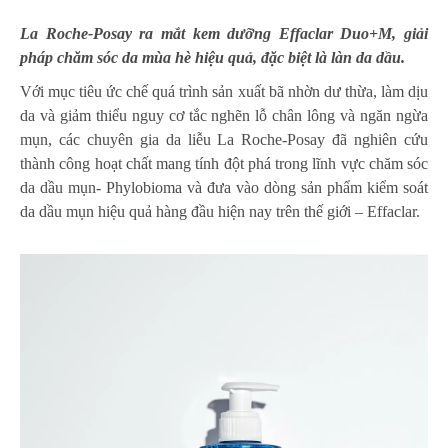
La Roche-Posay ra mắt kem dưỡng Effaclar Duo+M, giải
pháp chăm sóc da mùa hè hiệu quả, đặc biệt là làn da dầu.
Với mục tiêu ức chế quá trình sản xuất bã nhờn dư thừa, làm dịu
da và giảm thiểu nguy cơ tắc nghẽn lỗ chân lông và ngăn ngừa
mụn, các chuyên gia da liễu La Roche-Posay đã nghiên cứu
thành công hoạt chất mang tính đột phá trong lĩnh vực chăm sóc
da dầu mụn- Phylobioma và đưa vào dòng sản phẩm kiểm soát
da dầu mụn hiệu quả hàng đầu hiện nay trên thế giới – Effaclar.