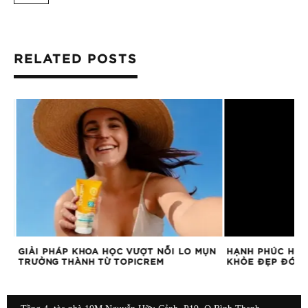
RELATED POSTS
GIẢI PHÁP KHOA HỌC VƯỢT NỖI LO MỤN
HẠNH PHÚC HƠN 
TRƯỞNG THÀNH TỪ TOPICREM
KHỎE ĐẸP ĐÓN M