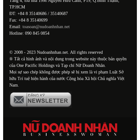
Tầng 4, tòa nhà 19M Nguyễn Hữu Cảnh, P19, Q.Bình Thạnh,
TP.HCM
ĐT: +84 8 35140686 / 35140687
Fax: +84 8 35140699
Email:
toasoan@nudoanhnhan.net
Hotline: 090 845 0854
© 2008 - 2023 Nudoanhnhan.net. All rights reserved
® Tất cả hình ảnh và nội dung trong website này thuộc bản quyền
của One Pacific Holdings và Tạp chí Nữ Doanh Nhân.
Mọi sự sao chép không được phép sẽ bị xem là vi phạm Luật Sở
hữu Trí tuệ hiện hành của nước Cộng hòa Xã hội Chủ nghĩa Việt
Nam.