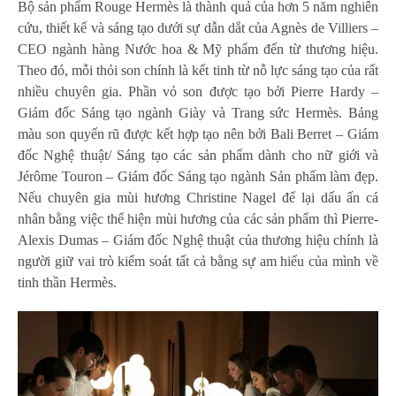
Bộ sản phẩm Rouge Hermès là thành quả của hơn 5 năm nghiên
cứu, thiết kế và sáng tạo dưới sự dẫn dắt của Agnès de Villiers –
CEO ngành hàng Nước hoa & Mỹ phẩm đến từ thương hiệu.
Theo đó, mỗi thỏi son chính là kết tinh từ nỗ lực sáng tạo của rất
nhiều chuyên gia. Phần vỏ son được tạo bởi Pierre Hardy –
Giám đốc Sáng tạo ngành Giày và Trang sức Hermès. Bảng
màu son quyến rũ được kết hợp tạo nên bởi Bali Berret – Giám
đốc Nghệ thuật/ Sáng tạo các sản phẩm dành cho nữ giới và
Jérôme Touron – Giám đốc Sáng tạo ngành Sản phẩm làm đẹp.
Nếu chuyên gia mùi hương Christine Nagel để lại dấu ấn cá
nhân bằng việc thể hiện mùi hương của các sản phẩm thì Pierre-
Alexis Dumas – Giám đốc Nghệ thuật của thương hiệu chính là
người giữ vai trò kiểm soát tất cả bằng sự am hiểu của mình về
tinh thần Hermès.