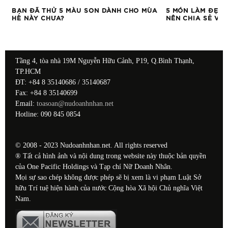
BẠN ĐÃ THỬ 5 MÀU SON DÀNH CHO MÙA
5 MÓN LÀM ĐẸP 
HÈ NÀY CHƯA?
NÊN CHIA SẺ VỚ
Tầng 4, tòa nhà 19M Nguyễn Hữu Cảnh, P19, Q.Bình Thạnh,
TP.HCM
ĐT: +84 8 35140686 / 35140687
Fax: +84 8 35140699
Email:
toasoan@nudoanhnhan.net
Hotline: 090 845 0854
© 2008 - 2023 Nudoanhnhan.net. All rights reserved
® Tất cả hình ảnh và nội dung trong website này thuộc bản quyền
của One Pacific Holdings và Tạp chí Nữ Doanh Nhân.
Mọi sự sao chép không được phép sẽ bị xem là vi phạm Luật Sở
hữu Trí tuệ hiện hành của nước Cộng hòa Xã hội Chủ nghĩa Việt
Nam.