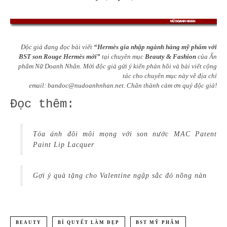
Độc giả đang đọc bài viết
“Hermès gia nhập ngành hàng mỹ phẩm với
BST son Rouge Hermès mới”
tại chuyên mục
Beauty & Fashion
của Ấn
phẩm Nữ Doanh Nhân.
Mời độc giả gửi ý kiến phản hồi và bài viết cộng
tác cho chuyên mục này về địa chỉ
email:
bandoc@nudoanhnhan.net
.
Chân thành cảm ơn quý độc giả!
Đọc thêm:
Tỏa ánh đôi môi mọng với son nước MAC Patent
Paint Lip Lacquer
Gợi ý quà tặng cho Valentine ngập sắc đỏ nồng nàn
BEAUTY
BÍ QUYẾT LÀM ĐẸP
BST MỸ PHẨM