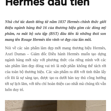
Hermès đầu tiên
N
hà chế tác
danh tiếng
từ năm 1837
Hermès
chính thức
giới
thiệu
ngành hàng thứ 16 của
thương hiệu gồm
các dòng mỹ
phẩm, ra mắt
b
ộ sưu tập
(BST)
đầu tiên là những thỏi son
mang tên Rouge Hermès
tôn vinh vẻ đẹp của làn môi.
Nói về các sản phẩm làm đẹp mới mang thương hiệu Hermès,
Axel Dumas – Giám đốc Điều hành Hermès muốn tạo dựng
ngành hàng mới này với phương thức của riêng mình với các
sản phẩm làm đẹp đóng vai trò là một phần không thể tách rời
của toàn bộ thương hiệu. Các sản phẩm ra đời với tinh thần lấy
cốt lõi là sự sáng tạo, được tạo ra dưới bàn tay thủ công hướng
tới sự lịch lãm, với tiêu chí hoàn thiện cao nhất mà chúng tôi vẫn
luôn duy trì.