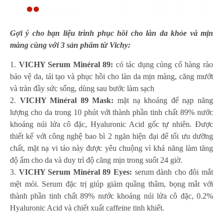
Gợi ý cho bạn liệu trình phục hồi cho làn da khỏe và mịn
màng cùng với 3 sản phẩm từ Vichy:
VICHY Serum Minéral 89:
có tác dụng củng cố hàng rào
bảo vệ da, tái tạo và phục hồi cho làn da mịn màng, căng mướt
và tràn đầy sức sống, dùng sau bước làm sạch
VICHY Minéral 89 Mask:
mặt nạ khoáng để nạp năng
lượng cho da trong 10 phút với thành phần tinh chất 89% nước
khoáng núi lửa cô đặc, Hyaluronic Acid gốc tự nhiên. Được
thiết kế với công nghệ bao bì 2 ngăn hiện đại để tối ưu dưỡng
chất, mặt nạ vi tảo này được yêu chuộng vì khả năng làm tăng
độ ẩm cho da và duy trì độ căng mịn trong suốt 24 giờ.
VICHY Serum Minéral 89 Eyes:
serum dành cho đôi mắt
mệt mỏi. Serum đặc trị giúp giảm quầng thâm, bọng mắt với
thành phần tinh chất 89% nước khoáng núi lửa cô đặc, 0.2%
Hyaluronic Acid và chiết xuất caffeine tinh khiết.