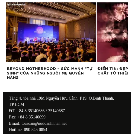
IE
BEYOND MOTHERHOOD – SỨC MẠNH “TỰ
ĐIỂM TIN: ĐẸP 
SINH” CỦA NHỮNG NGƯỜI MẸ QUYỀN
CHẤT TỪ THIÊN 
NĂNG
Tầng 4, tòa nhà 19M Nguyễn Hữu Cảnh, P19, Q.Bình Thạnh,
TP.HCM
ĐT: +84 8 35140686 / 35140687
Fax: +84 8 35140699
Email:
toasoan@nudoanhnhan.net
Hotline: 090 845 0854