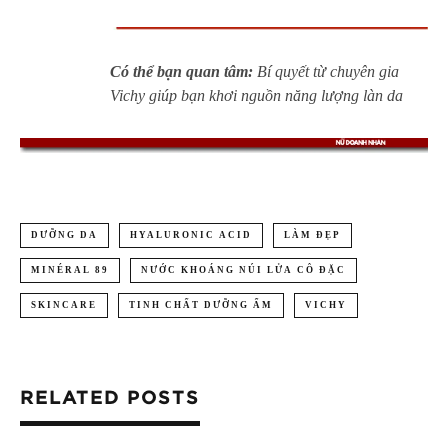
Có thể bạn quan tâm:
Bí quyết từ chuyên gia
Vichy giúp bạn khơi nguồn năng lượng làn da
DƯỠNG DA
HYALURONIC ACID
LÀM ĐẸP
MINÉRAL 89
NƯỚC KHOÁNG NÚI LỬA CÔ ĐẶC
SKINCARE
TINH CHẤT DƯỠNG ẨM
VICHY
RELATED POSTS