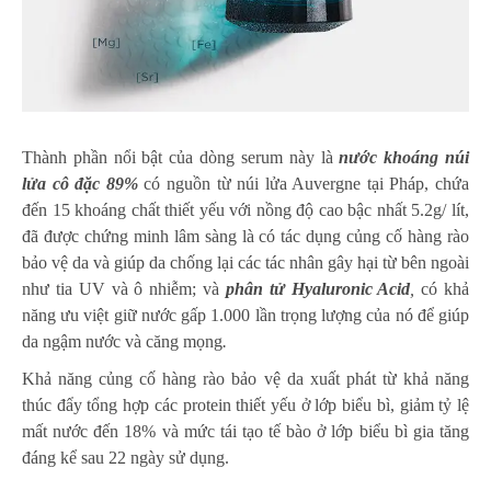
Thành phần nổi bật của dòng serum này là
nước khoáng núi
lửa cô đặc 89%
có nguồn từ núi lửa Auvergne tại Pháp, chứa
đến 15 khoáng chất thiết yếu với nồng độ cao bậc nhất 5.2g/ lít,
đã được chứng minh lâm sàng là có tác dụng củng cố hàng rào
bảo vệ da và giúp da chống lại các tác nhân gây hại từ bên ngoài
như tia UV và ô nhiễm; và
phân tử
Hyaluronic Acid
,
có khả
năng ưu việt giữ nước gấp 1.000 lần trọng lượng của nó để giúp
da ngậm nước và căng mọng
.
Khả năng củng cố hàng rào bảo vệ da xuất phát từ khả năng
thúc đẩy tổng hợp các protein thiết yếu ở lớp biểu bì, giảm tỷ lệ
mất nước đến 18% và mức tái tạo tế bào ở lớp biểu bì gia tăng
đáng kể sau 22 ngày sử dụng.