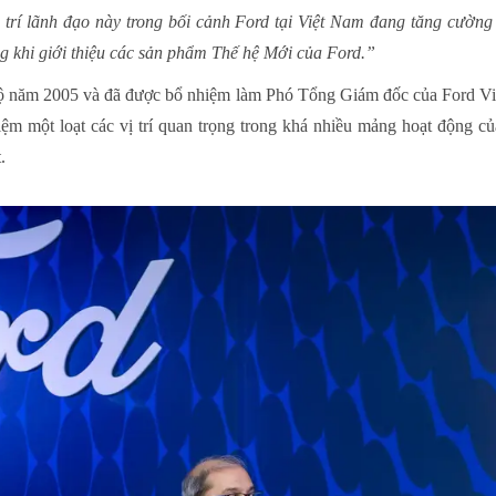
trí lãnh đạo này trong bối cảnh Ford tại Việt Nam đang tăng cường p
 khi giới thiệu các sản phẩm Thế hệ Mới của Ford.”
 năm 2005 và đã được bổ nhiệm làm Phó Tổng Giám đốc của Ford Việt
m một loạt các vị trí quan trọng trong khá nhiều mảng hoạt động củ
.