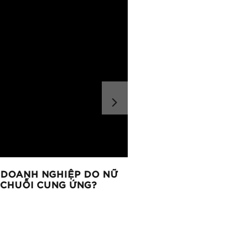
OANH NGHIỆP DO NỮ
NGHỆ THUẬT THĂN
HUỖI CUNG ỨNG?
BẢN THÂN KHÔNG 