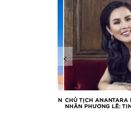
THỨC RA MẮT KIẾN
CHỦ TỊCH ANANTARA R
NHÂN PHƯƠNG LÊ: TIN 