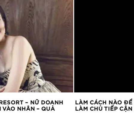
ESORT – NỮ DOANH
LÀM CÁCH NÀO ĐỂ D
VÀO NHÂN – QUẢ
LÀM CHỦ TIẾP CẬN C