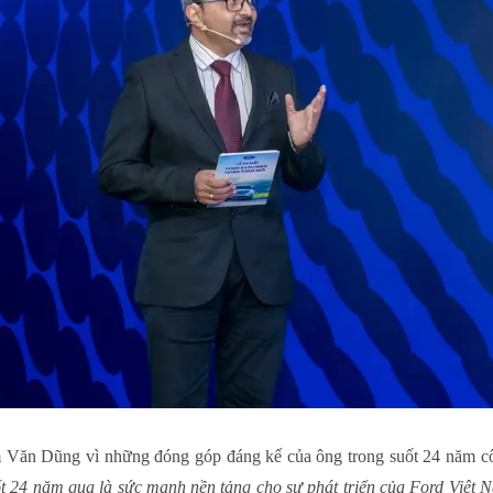
ăn Dũng vì những đóng góp đáng kể của ông trong suốt 24 năm công
t 24 năm qua là sức mạnh nền tảng cho sự phát triển của Ford Việt 