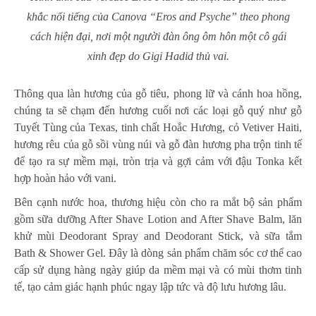
khắc nổi tiếng của Canova “Eros and Psyche” theo phong
cách hiện đại, nơi một người đàn ông ôm hôn một cô gái
xinh đẹp do Gigi Hadid thủ vai.
Thông qua làn hương của gỗ tiêu, phong lữ và cánh hoa hồng,
chúng ta sẽ chạm đến hương cuối nơi các loại gỗ quý như gỗ
Tuyết Tùng của Texas, tinh chất Hoắc Hương, cỏ Vetiver Haiti,
hương rêu của gỗ sồi vùng núi và gỗ đàn hương pha trộn tinh tế
để tạo ra sự mềm mại, tròn trịa và gợi cảm với đậu Tonka kết
hợp hoàn hảo với vani.
Bên cạnh nước hoa, thương hiệu còn cho ra mắt bộ sản phẩm
gồm sữa dưỡng After Shave Lotion and After Shave Balm, lăn
khử mùi Deodorant Spray and Deodorant Stick, và sữa tắm
Bath & Shower Gel. Đây là dòng sản phẩm chăm sóc cơ thể cao
cấp sử dụng hàng ngày giúp da mềm mại và có mùi thơm tinh
tế, tạo cảm giác hạnh phúc ngay lập tức và độ lưu hương lâu.