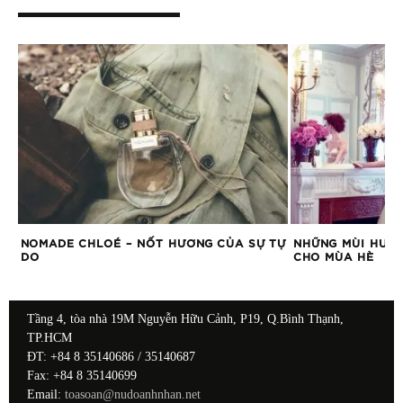
NOMADE CHLOÉ – NỐT HƯƠNG CỦA SỰ TỰ
NHỮNG MÙI HƯƠ
DO
CHO MÙA HÈ
Tầng 4, tòa nhà 19M Nguyễn Hữu Cảnh, P19, Q.Bình Thạnh,
TP.HCM
ĐT: +84 8 35140686 / 35140687
Fax: +84 8 35140699
Email:
toasoan@nudoanhnhan.net