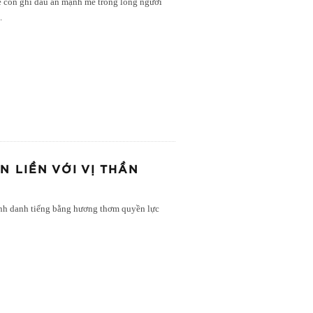
ce còn ghi dấu ấn mạnh mẽ trong lòng người
..
 LIỀN VỚI VỊ THẦN
định danh tiếng bằng hương thơm quyền lực