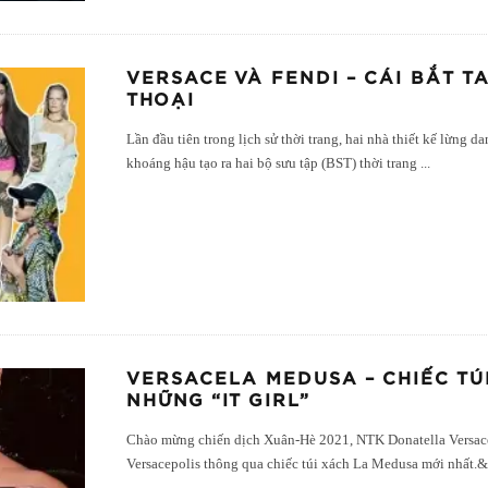
VERSACE VÀ FENDI – CÁI BẮT 
THOẠI
Lần đầu tiên trong lịch sử thời trang, hai nhà thiết kế lừng d
khoáng hậu tạo ra hai bộ sưu tập (BST) thời trang
...
VERSACELA MEDUSA – CHIẾC TÚ
NHỮNG “IT GIRL”
Chào mừng chiến dịch Xuân-Hè 2021, NTK Donatella Versace s
Versacepolis thông qua chiếc túi xách La Medusa mới nhất.