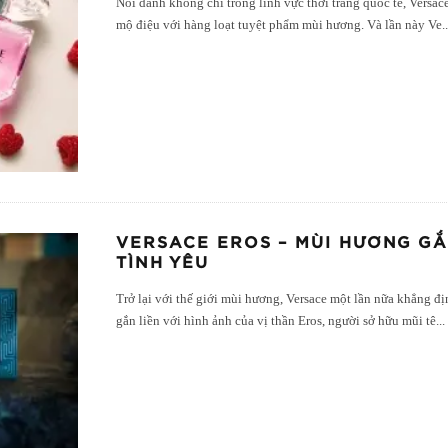
Nổi danh không chỉ trong lĩnh vực thời trang quốc tế, Versa
mộ điệu với hàng loạt tuyệt phẩm mùi hương. Và lần này Ve
.
VERSACE EROS – MÙI HƯƠNG GẮN
TÌNH YÊU
Trở lại với thế giới mùi hương, Versace một lần nữa khẳng 
gắn liền với hình ảnh của vị thần Eros, người sở hữu mũi tê
...