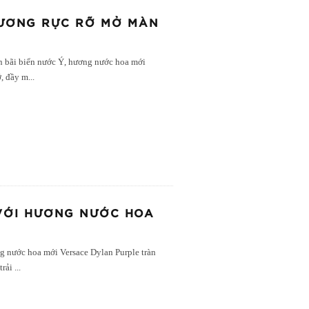
HƯƠNG RỰC RỠ MỞ MÀN
n bãi biển nước Ý, hương nước hoa mới
ỡ, đầy m
...
 VỚI HƯƠNG NƯỚC HOA
g nước hoa mới Versace Dylan Purple tràn
trải
...