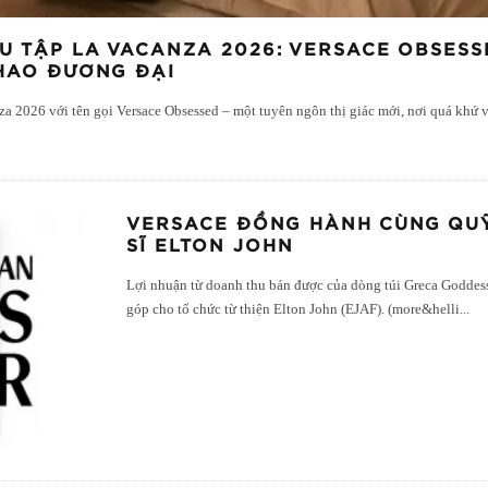
U TẬP LA VACANZA 2026: VERSACE OBSESS
KHAO ĐƯƠNG ĐẠI
za 2026 với tên gọi Versace Obsessed – một tuyên ngôn thị giác mới, nơi quá khứ và
VERSACE ĐỒNG HÀNH CÙNG QU
SĨ ELTON JOHN
Lợi nhuận từ doanh thu bán được của dòng túi Greca Godde
góp cho tổ chức từ thiện Elton John (EJAF). (more&helli
...