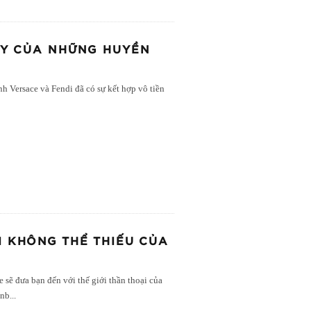
TAY CỦA NHỮNG HUYỀN
anh Versace và Fendi đã có sự kết hợp vô tiền
I KHÔNG THỂ THIẾU CỦA
ẽ đưa bạn đến với thế giới thần thoại của
&nb
...