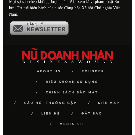
Mọi sự sao chép không được phép sẽ bị xem là vi phạm Luật Sở
hữu Trí tuệ hiện hành của nước Cộng hòa Xã hội Chủ nghĩa Việt
Nam.
ABOUT US
FOUNDER
ĐIỀU KHOẢN SỬ DỤNG
CHÍNH SÁCH BẢO MẬT
CÂU HỎI THƯỜNG GẶP
SITE MAP
LIÊN HỆ
ĐẶT BÁO
MEDIA KIT