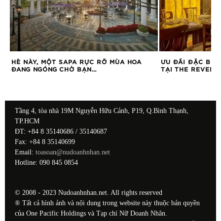
HÈ NÀY, MỘT SAPA RỰC RỠ MÙA HOA
ƯU ĐÃI ĐẶC BIỆ
M
ĐANG NGÓNG CHỜ BẠN…
TẠI THE REVERI
Tầng 4, tòa nhà 19M Nguyễn Hữu Cảnh, P19, Q.Bình Thạnh,
TP.HCM
ĐT: +84 8 35140686 / 35140687
Fax: +84 8 35140699
Email:
toasoan@nudoanhnhan.net
Hotline: 090 845 0854
© 2008 - 2023 Nudoanhnhan.net. All rights reserved
® Tất cả hình ảnh và nội dung trong website này thuộc bản quyền
của One Pacific Holdings và Tạp chí Nữ Doanh Nhân.