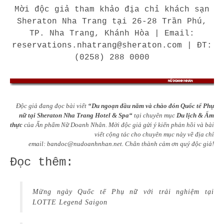
Mời độc giả tham khảo địa chỉ khách sạn
Sheraton Nha Trang tại 26-28 Trần Phú,
TP. Nha Trang, Khánh Hòa | Email:
reservations.nhatrang@sheraton.com
| ĐT:
(0258) 288 0000
Độc giả đang đọc bài viết
“Du ngoạn đầu năm và chào đón Quốc tế Phụ
nữ tại Sheraton Nha Trang Hotel & Spa
“
tại chuyên mục
Du lịch & Ẩm
thực
của Ấn phẩm Nữ Doanh Nhân. Mời độc giả gửi ý kiến phản hồi và bài
viết cộng tác cho chuyên mục này về địa chỉ
email:
bandoc@nudoanhnhan.net
.
Chân thành cảm ơn quý độc giả!
Đọc thêm:
Mừng ngày Quốc tế Phụ nữ với trải nghiệm tại
LOTTE Legend Saigon