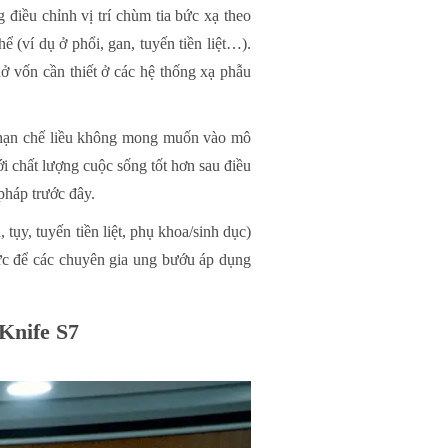
 điều chỉnh vị trí chùm tia bức xạ theo
 (ví dụ ở phổi, gan, tuyến tiền liệt…).
ở vốn cần thiết ở các hệ thống xạ phẫu
 u, hạn chế liều không mong muốn vào mô
ới chất lượng cuộc sống tốt hơn sau điều
 pháp trước đây.
 tụy, tuyến tiền liệt, phụ khoa/sinh dục)
ực để các chuyên gia ung bướu áp dụng
rKnife S7