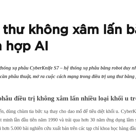
g thư không xâm lấn 
h hợp AI
hống xạ phẫu CyberKnife S7 – hệ thống xạ phẫu bằng robot duy nhất t
ng cần phẫu thuật, mở ra cuộc cách mạng trong điều trị ung thư bằ
hẫu điều trị không xâm lấn nhiều loại khối u tr
iến, dùng chùm tia bức xạ thay cho dao mổ để tiêu diệt khối u. Cyber
t minh lần đầu tiên năm 1990 và trải qua hơn 30 năm ứng dụng lâm sà
hơn 5.000 bài nghiên cứu xuất bản trên các tạp chí khoa học hàng đầu 