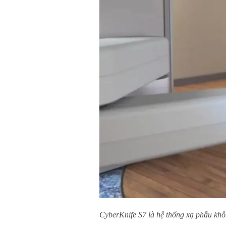
CyberKnife S7 là hệ thống xạ phẫu không