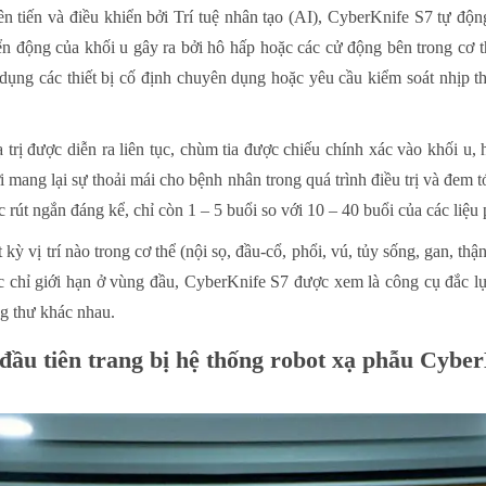
 tiến và điều khiển bởi Trí tuệ nhân tạo (AI), CyberKnife S7 tự động
ển động của khối u gây ra bởi hô hấp hoặc các cử động bên trong cơ thể
ng các thiết bị cố định chuyên dụng hoặc yêu cầu kiểm soát nhịp th
ạ trị được diễn ra liên tục, chùm tia được chiếu chính xác vào khối
i mang lại sự thoải mái cho bệnh nhân trong quá trình điều trị và đem t
c rút ngắn đáng kể, chỉ còn 1 – 5 buổi so với 10 – 40 buổi của các liệu
kỳ vị trí nào trong cơ thể (nội sọ, đầu-cổ, phổi, vú, tủy sống, gan, thận,
ác chỉ giới hạn ở vùng đầu, CyberKnife S7 được xem là công cụ đắc l
g thư khác nhau.
đầu tiên trang bị hệ thống robot xạ phẫu Cybe