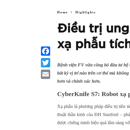
Home
Highlights
Điều trị un
xạ phẫu tíc
Facebook
Bệnh viện FV vừa công bố đầu tư hệ t
Twitter
bất kỳ vị trí nào trên cơ thể mà khô
hơn và chính xác hơn.
Email
CyberKnife S7: Robot xạ p
Xạ phẫu là phương pháp điều trị tiên t
thuật thần kinh của ĐH Stanford – phá
được chứng minh hiệu quả lâm sàng với 