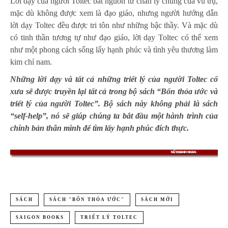
Lời dạy của người Toltec bắt nguồn từ chân lý chung của vũ trụ,
mặc dù không được xem là đạo giáo, nhưng người hướng dẫn
lời dạy Toltec đều được tri tôn như những bậc thầy. Và mặc dù
có tinh thần tương tự như đạo giáo, lời dạy Toltec có thể xem
như một phong cách sống lấy hạnh phúc và tình yêu thương làm
kim chỉ nam.
Những lời dạy và tất cả những triết lý của người Toltec cổ
xưa sẽ được truyền lại tất cả trong bộ sách “Bốn thỏa ước và
triết lý của người Toltec”. Bộ sách này không phải là sách
“self-help”, nó sẽ giúp chúng ta bắt đầu một hành trình của
chính bản thân mình để tìm lấy hạnh phúc đích thực.
SÁCH
SÁCH "BỐN THỎA ƯỚC"
SÁCH MỚI
SAIGON BOOKS
TRIẾT LÝ TOLTEC