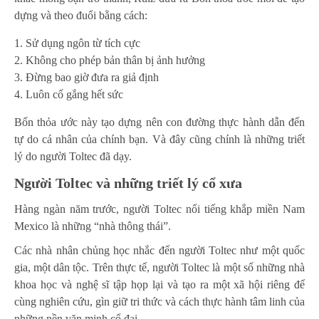
dựng và theo đuổi bằng cách:
Sử dụng ngôn từ tích cực
Không cho phép bản thân bị ảnh hưởng
Đừng bao giờ đưa ra giả định
Luôn cố gắng hết sức
Bốn thỏa ước này tạo dựng nên con đường thực hành dẫn đến
tự do cá nhân của chính bạn. Và đây cũng chính là những triết
lý do người Toltec đã dạy.
Người Toltec và những triết lý cổ xưa
Hàng ngàn năm trước, người Toltec nổi tiếng khắp miền Nam
Mexico là những “nhà thông thái”.
Các nhà nhân chủng học nhắc đến người Toltec như một quốc
gia, một dân tộc. Trên thực tế, người Toltec là một số những nhà
khoa học và nghệ sĩ tập họp lại và tạo ra một xã hội riêng để
cùng nghiên cứu, gìn giữ tri thức và cách thực hành tâm linh của
những nền văn minh cổ đại.