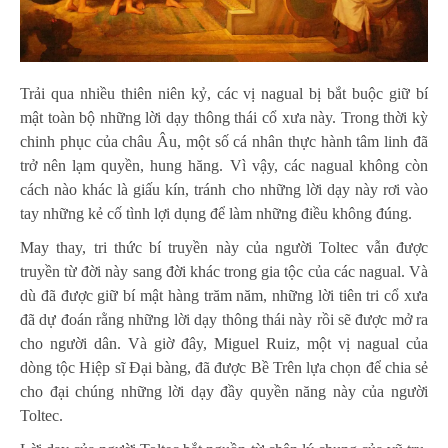
Trải qua nhiều thiên niên kỷ, các vị nagual bị bắt buộc giữ bí
mật toàn bộ những lời dạy thông thái cổ xưa này. Trong thời kỳ
chinh phục của châu Âu, một số cá nhân thực hành tâm linh đã
trở nên lạm quyền, hung hăng. Vì vậy, các nagual không còn
cách nào khác là giấu kín, tránh cho những lời dạy này rơi vào
tay những kẻ cố tình lợi dụng để làm những điều không đúng.
May thay, tri thức bí truyền này của người Toltec vẫn được
truyền từ đời này sang đời khác trong gia tộc của các nagual. Và
dù đã được giữ bí mật hàng trăm năm, những lời tiên tri cổ xưa
đã dự đoán rằng những lời dạy thông thái này rồi sẽ được mở ra
cho người dân. Và giờ đây, Miguel Ruiz, một vị nagual của
dòng tộc Hiệp sĩ Đại bàng, đã được Bề Trên lựa chọn để chia sẻ
cho đại chúng những lời dạy đầy quyền năng này của người
Toltec.