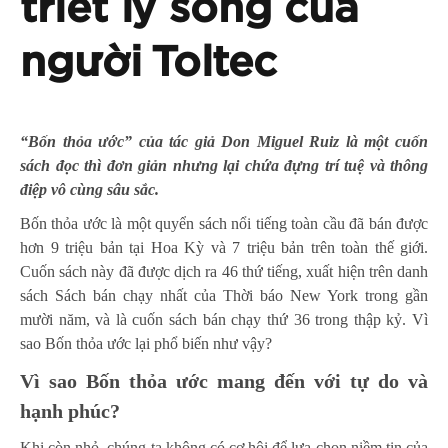
triết lý sống của
người Toltec
“Bốn thỏa ước” của tác giả Don Miguel Ruiz là một cuốn
sách đọc thì đơn giản nhưng lại chứa đựng trí tuệ và thông
điệp vô cùng sâu sắc.
Bốn thỏa ước là một quyển sách nổi tiếng toàn cầu đã bán được
hơn 9 triệu bản tại Hoa Kỳ và 7 triệu bản trên toàn thế giới.
Cuốn sách này đã được dịch ra 46 thứ tiếng, xuất hiện trên danh
sách Sách bán chạy nhất của Thời báo New York trong gần
mười năm, và là cuốn sách bán chạy thứ 36 trong thập kỷ. Vì
sao Bốn thỏa ước lại phổ biến như vậy?
Vì sao Bốn thỏa ước mang đến với tự do và
hạnh phúc?
Khi còn nhỏ, chúng ta không có cơ hội để lựa chọn niềm tin của