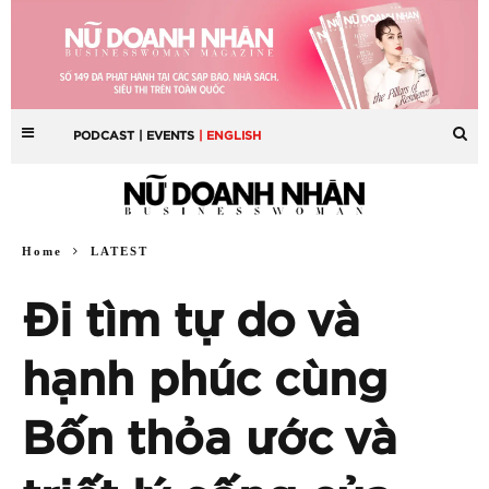
PODCAST
| EVENTS
| ENGLISH
Home
LATEST
Đi tìm tự do và
hạnh phúc cùng
Bốn thỏa ước và