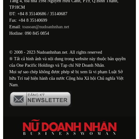
Tầng 4, tòa nhà 19M Nguyễn Hữu Cảnh, P19, Q.Bình Thạnh,
TP.HCM
ĐT: +84 8 35140686 / 35140687
Fax: +84 8 35140699
Email:
toasoan@nudoanhnhan.net
Hotline: 090 845 0854
© 2008 - 2023 Nudoanhnhan.net. All rights reserved
® Tất cả hình ảnh và nội dung trong website này thuộc bản quyền
của One Pacific Holdings và Tạp chí Nữ Doanh Nhân.
Mọi sự sao chép không được phép sẽ bị xem là vi phạm Luật Sở
hữu Trí tuệ hiện hành của nước Cộng hòa Xã hội Chủ nghĩa Việt
Nam.