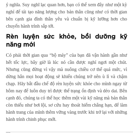
ý nghĩa. Suy nghĩ lạc quan hơn, bạn có thể xem đây như một kỳ
nghỉ để tái tạo năng lượng cho bản thân cũng như có thời gian
bên cạnh gia đình thân yêu và chuẩn bị kỹ lưỡng hơn cho
chuyến hành trình sắp tới.
Rèn luyện sức khỏe, bồi dưỡng kỹ
năng mới
Có phải thời gian qua “bộ máy” của bạn đã vận hành gần như
hết tốc lực, bây giờ là lúc nó cần được nghỉ ngơi một chút.
Nhưng cũng đừng vì vậy mà nuông chiều cơ thể quá mức, vì
dừng hẳn mọi hoạt động sẽ khiến chúng trở nên ù lì và chậm
chạp. Hãy bắt đầu chế độ rèn luyện sức khỏe cho mình ngay từ
hôm nay để luôn duy trì được thể trạng ổn định và dẻo dai. Bên
cạnh đó, chúng ta có thể học thêm một vài kỹ năng mà bản thân
còn thiếu như bơi lội, sơ cứu hay thoát hiểm chẳng hạn, để làm
hành trang của mình thêm vững vàng trước khi trở lại với những
hành trình chinh phục mới.