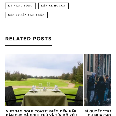
KỸ NĂNG SỐNG
LẬP KẾ HOẠCH
RÈN LUYỆN BẢN THÂN
RELATED POSTS
VIETNAM GOLF COAST: ĐIỂM ĐẾN HẤP
BÍ QUYẾT “TRỐN
DẪN CHO CẢ GOLF THỦ VÀ TÍN ĐỒ YÊU
LỊCH MÙA CAO Đ