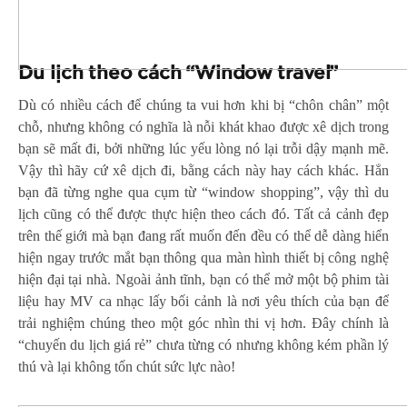
Du lịch theo cách “Window travel”
Dù có nhiều cách để chúng ta vui hơn khi bị “chôn chân” một
chỗ, nhưng không có nghĩa là nỗi khát khao được xê dịch trong
bạn sẽ mất đi, bởi những lúc yếu lòng nó lại trỗi dậy mạnh mẽ.
Vậy thì hãy cứ xê dịch đi, bằng cách này hay cách khác. Hẳn
bạn đã từng nghe qua cụm từ “window shopping”, vậy thì du
lịch cũng có thể được thực hiện theo cách đó. Tất cả cảnh đẹp
trên thế giới mà bạn đang rất muốn đến đều có thể dễ dàng hiển
hiện ngay trước mắt bạn thông qua màn hình thiết bị công nghệ
hiện đại tại nhà. Ngoài ảnh tĩnh, bạn có thể mở một bộ phim tài
liệu hay MV ca nhạc lấy bối cảnh là nơi yêu thích của bạn để
trải nghiệm chúng theo một góc nhìn thi vị hơn. Đây chính là
“chuyến du lịch giá rẻ” chưa từng có nhưng không kém phần lý
thú và lại không tốn chút sức lực nào!