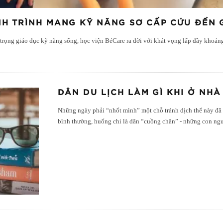
H TRÌNH MANG KỸ NĂNG SƠ CẤP CỨU ĐẾN G
rọng giáo dục kỹ năng sống, học viện BéCare ra đời với khát vọng lấp đầy khoảng
DÂN DU LỊCH LÀM GÌ KHI Ở NH
Những ngày phải “nhốt mình” một chỗ tránh dịch thế này đã 
bình thường, huống chi là dân “cuồng chân” - những con ng