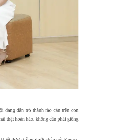
 đang dần trở thành rào cản trên con
phải thật hoàn hảo, không cần phải giống
 khiết được trồng dưới chân núi Kenya,