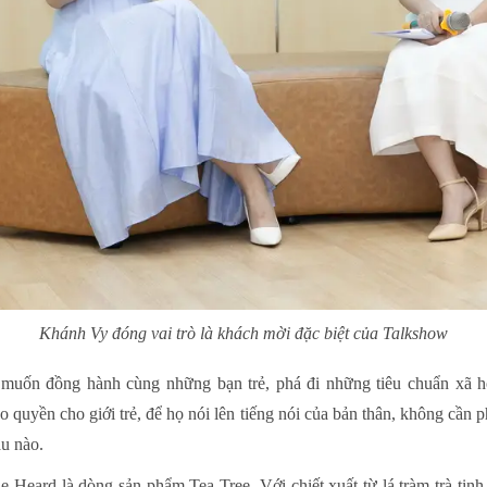
Khánh Vy đóng vai trò là khách mời đặc biệt của Talkshow
uốn đồng hành cùng những bạn trẻ, phá đi những tiêu chuẩn xã hội
 quyền cho giới trẻ, để họ nói lên tiếng nói của bản thân, không cần 
ẫu nào.
Heard là dòng sản phẩm Tea Tree. Với chiết xuất từ lá tràm trà tinh