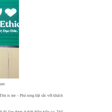
Nam
is is me – Phá song bật sắc với khách
 đã làm được ở thời điểm hiện tại. Thế