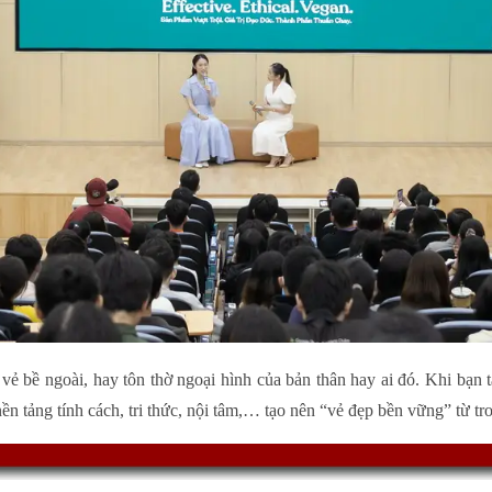
vẻ bề ngoài, hay tôn thờ ngoại hình của bản thân hay ai đó. Khi bạn tậ
nền tảng tính cách, tri thức, nội tâm,… tạo nên “vẻ đẹp bền vững” từ tr