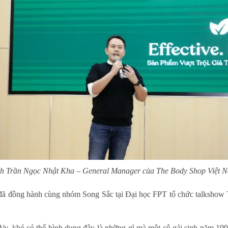
h Trần Ngọc Nhật Kha – General Manager của The Body Shop Việt 
đã đồng hành cùng nhóm Song Sắc tại Đại học FPT tổ chức talkshow Th
y, khó có thể hình dung đây là những gì mà một cô gái sinh năm 1999