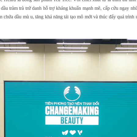
nh dầu tràm trà trứ danh hỗ trợ kháng khuẩn mạnh mẽ, cấp cứu ngay nh
 chứa dầu mù u, tăng khả năng tái tạo mô mới và thúc đẩy quá trình ch