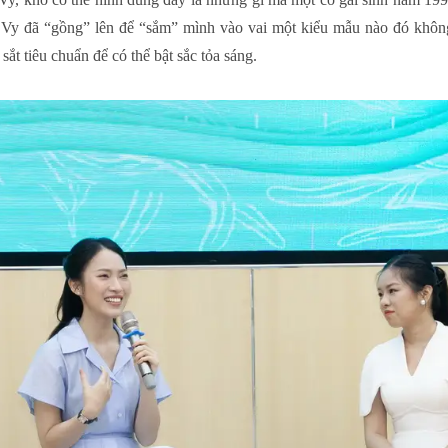
Vy đã “gồng” lên để “sắm” mình vào vai một kiểu mẫu nào đó không
ắt tiêu chuẩn để có thể bật sắc tỏa sáng.