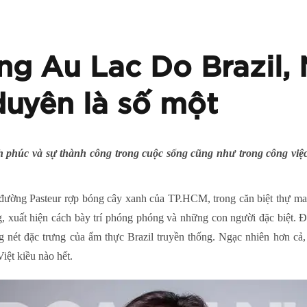
g Au Lac Do Brazil, 
uyên là số một
 phúc và sự thành công trong cuộc sống cũng như trong công việc
đường Pasteur rợp bóng cây xanh của TP.HCM, trong căn biệt thự man
g, xuất hiện cách bày trí phóng phóng và những con người đặc biệt. 
 nét đặc trưng của ẩm thực Brazil truyền thống. Ngạc nhiên hơn cả,
iệt kiều nào hết.