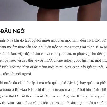
I ĐÂU NGỜ
ình, Nga khi đó tuổi độ đôi mươi một thân một mình đến TP.HCM với 
 đam mê ẩm thực sâu sắc, chị luôn ước ao trong tương lai mình sẽ sở 
chỉ biết làm việc thật chăm chỉ và chẳng từ nan, từ phục vụ cho đến 
ên bất ngờ và đầy thú vị với người chồng ngoại quốc hiện tại, một 
hể biến ước mơ bình dị ấy thành hiện thực. Như cách bây giờ chị nói,
ng cuộc đời mỗi người.
khi trước đó chị luôn ấp ủ mở một quán phở đặc biệt hay quán cà phê
ng trọng ở Bồ Đào Nha, chị đã bị ấn tượng mạnh mẽ bởi hình ảnh nhữ
 xiên thịt lớn cắt thoăn thoắt tới phục vụ từng bàn. Không chỉ vậy, cá
 Việt Nam. Mặc dù đã cùng chồng thưởng thức ẩm thực nhiều nơi trên t