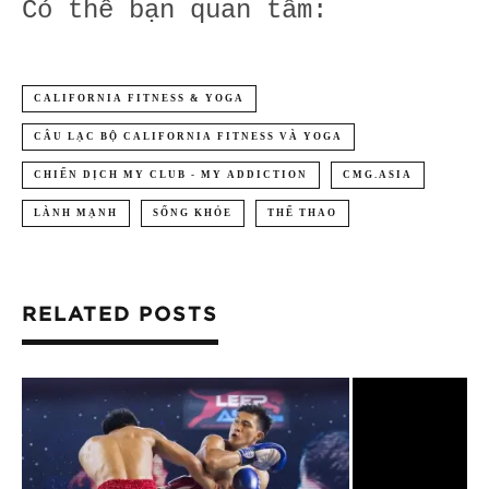
Có thể bạn quan tâm:
CALIFORNIA FITNESS & YOGA
CÂU LẠC BỘ CALIFORNIA FITNESS VÀ YOGA
CHIẾN DỊCH MY CLUB - MY ADDICTION
CMG.ASIA
LÀNH MẠNH
SỐNG KHỎE
THỂ THAO
RELATED POSTS