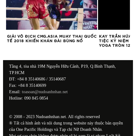
GIẢI VÔ ĐỊCH CMG.ASIA MUAY THAI QUỐC
KAY TRẦN HỨA 
TẾ 2018 KHIẾN KHÁN ĐÀI BÙNG NỔ
TIỆC KỶ NIỆM PT
YOGA TRÒN 12 T
Tầng 4, tòa nhà 19M Nguyễn Hữu Cảnh, P19, Q.Bình Thạnh,
TP.HCM
ĐT: +84 8 35140686 / 35140687
Fax: +84 8 35140699
Email:
toasoan@nudoanhnhan.net
Hotline: 090 845 0854
© 2008 - 2023 Nudoanhnhan.net. All rights reserved
® Tất cả hình ảnh và nội dung trong website này thuộc bản quyền
của One Pacific Holdings và Tạp chí Nữ Doanh Nhân.
Mọi sự sao chép không được phép sẽ bị xem là vi phạm Luật Sở