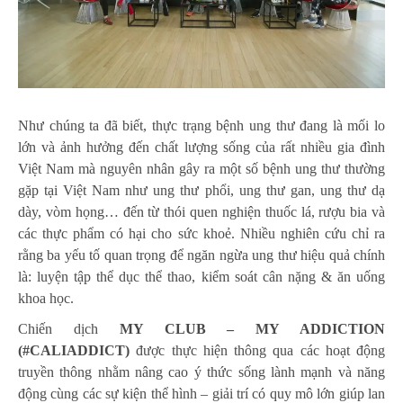
Như chúng ta đã biết, thực trạng bệnh ung thư đang là mối lo
lớn và ảnh hưởng đến chất lượng sống của rất nhiều gia đình
Việt Nam mà nguyên nhân gây ra một số bệnh ung thư thường
gặp tại Việt Nam như ung thư phổi, ung thư gan, ung thư dạ
dày, vòm họng… đến từ thói quen nghiện thuốc lá, rượu bia và
các thực phẩm có hại cho sức khoẻ. Nhiều nghiên cứu chỉ ra
rằng ba yếu tố quan trọng để ngăn ngừa ung thư hiệu quả chính
là: luyện tập thể dục thể thao, kiểm soát cân nặng & ăn uống
khoa học.
Chiến dịch
MY CLUB – MY ADDICTION
(#CALIADDICT)
được thực hiện thông qua các hoạt động
truyền thông nhằm nâng cao ý thức sống lành mạnh và năng
động cùng các sự kiện thể hình – giải trí có quy mô lớn giúp lan