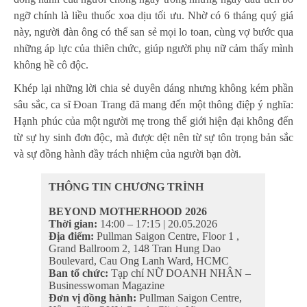
ngỡ chính là liều thuốc xoa dịu tối ưu. Nhờ có 6 tháng quý giá
này, người đàn ông có thể san sẻ mọi lo toan, cùng vợ bước qua
những áp lực của thiên chức, giúp người phụ nữ cảm thấy mình
không hề cô độc.
Khép lại những lời chia sẻ duyên dáng nhưng không kém phần
sâu sắc, ca sĩ Đoan Trang đã mang đến một thông điệp ý nghĩa:
Hạnh phúc của một người mẹ trong thế giới hiện đại không đến
từ sự hy sinh đơn độc, mà được dệt nên từ sự tôn trọng bản sắc
và sự đồng hành đầy trách nhiệm của người bạn đời.
THÔNG TIN CHƯƠNG TRÌNH
BEYOND MOTHERHOOD 2026
Thời gian:
14:00 – 17:15 | 20.05.2026
Địa điểm:
Pullman Saigon Centre, Floor 1 ,
Grand Ballroom 2, 148 Tran Hung Dao
Boulevard, Cau Ong Lanh Ward, HCMC
Ban tổ chức:
Tạp chí NỮ DOANH NHÂN –
Businesswoman Magazine
Đơn vị đồng hành:
Pullman Saigon Centre,