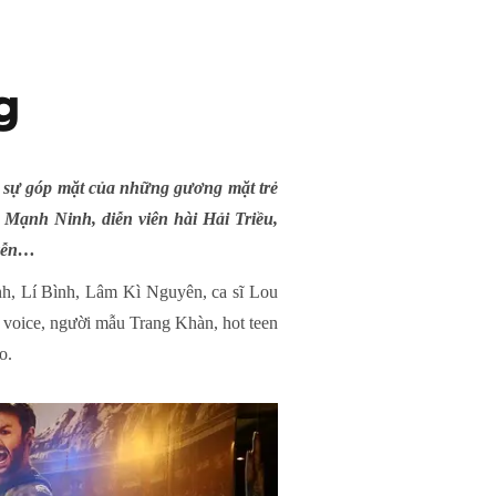
g
M với sự góp mặt của những gương mặt trẻ
Mạnh Ninh, diễn viên hài Hải Triều,
yễn…
hanh, Lí Bình, Lâm Kì Nguyên, ca sĩ Lou
e voice, người mẫu Trang Khàn, hot teen
o.