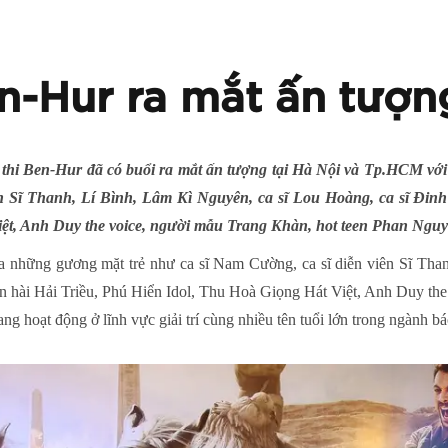
n-Hur ra mắt ấn tượn
ử thi Ben-Hur đã có buổi ra mắt ấn tượng tại Hà Nội và Tp.HC
n Sĩ Thanh, Lí Bình, Lâm Kì Nguyên, ca sĩ Lou Hoàng, ca sĩ Đinh 
ệt, Anh Duy the voice, người mẫu Trang Khàn, hot teen Phan Ngu
̣t của những gương mặt trẻ như ca sĩ Nam Cường, ca sĩ diễn viên Sĩ T
ên hài Hải Triều, Phú Hiển Idol, Thu Hoà Giọng Hát Việt, Anh Duy th
ạt động ở lĩnh vực giải trí cùng nhiều tên tuổi lớn trong ngành bá