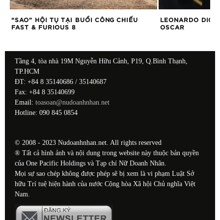
“SAO” HỘI TỤ TẠI BUỔI CÔNG CHIẾU
LEONARDO DICA
FAST & FURIOUS 8
OSCAR
Tầng 4, tòa nhà 19M Nguyễn Hữu Cảnh, P19, Q.Bình Thạnh,
TP.HCM
ĐT: +84 8 35140686 / 35140687
Fax: +84 8 35140699
Email:
toasoan@nudoanhnhan.net
Hotline: 090 845 0854
© 2008 - 2023 Nudoanhnhan.net. All rights reserved
® Tất cả hình ảnh và nội dung trong website này thuộc bản quyền
của One Pacific Holdings và Tạp chí Nữ Doanh Nhân.
Mọi sự sao chép không được phép sẽ bị xem là vi phạm Luật Sở
hữu Trí tuệ hiện hành của nước Cộng hòa Xã hội Chủ nghĩa Việt
Nam.