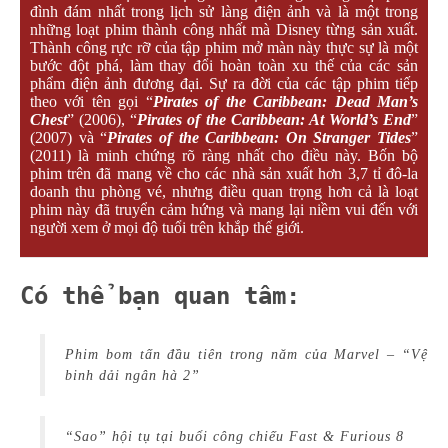
đình đám nhất trong lịch sử làng điện ảnh và là một trong
những loạt phim thành công nhất mà Disney từng sản xuất.
Thành công rực rỡ của tập phim mở màn này thực sự là một
bước đột phá, làm thay đổi hoàn toàn xu thế của các sản
phẩm điện ảnh đương đại. Sự ra đời của các tập phim tiếp
theo với tên gọi “
Pirates of the Caribbean: Dead Man’s
Chest
” (2006), “
Pirates of the Caribbean: At World’s End
”
(2007) và “
Pirates of the Caribbean: On Stranger Tides
”
(2011) là minh chứng rõ ràng nhất cho điều này. Bốn bộ
phim trên đã mang về cho các nhà sản xuất hơn 3,7 tỉ đô-la
doanh thu phòng vé, nhưng điều quan trọng hơn cả là loạt
phim này đã truyển cảm hứng và mang lại niềm vui đến với
người xem ở mọi độ tuổi trên khắp thế giới.
Có thể bạn quan tâm:
Phim bom tấn đầu tiên trong năm của Marvel – “Vệ
binh dải ngân hà 2”
“Sao” hội tụ tại buổi công chiếu Fast & Furious 8