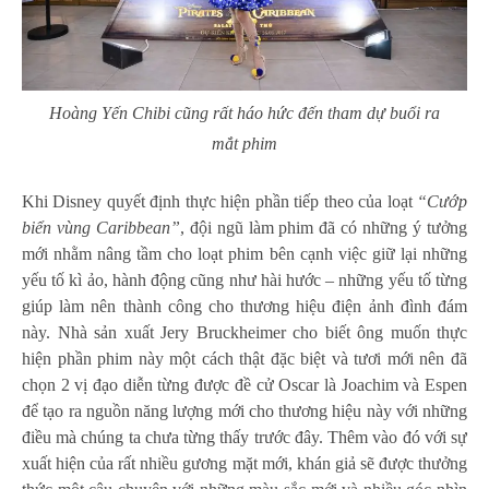
Hoàng Yến Chibi cũng rất háo hức đến tham dự buổi ra
mắt phim
Khi Disney quyết định thực hiện phần tiếp theo của loạt
“Cướp
biển vùng Caribbean”
, đội ngũ làm phim đã có những ý tưởng
mới nhằm nâng tầm cho loạt phim bên cạnh việc giữ lại những
yếu tố kì ảo, hành động cũng như hài hước – những yếu tố từng
giúp làm nên thành công cho thương hiệu điện ảnh đình đám
này. Nhà sản xuất Jery Bruckheimer cho biết ông muốn thực
hiện phần phim này một cách thật đặc biệt và tươi mới nên đã
chọn 2 vị đạo diễn từng được đề cử Oscar là Joachim và Espen
để tạo ra nguồn năng lượng mới cho thương hiệu này với những
điều mà chúng ta chưa từng thấy trước đây. Thêm vào đó với sự
xuất hiện của rất nhiều gương mặt mới, khán giả sẽ được thưởng