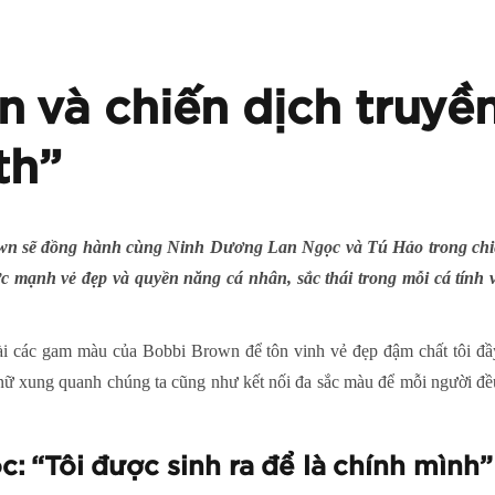
 và chiến dịch truy
th”
wn sẽ đồng hành cùng Ninh Dương Lan Ngọc và Tú Hảo trong chiế
ức mạnh vẻ đẹp và quyền năng cá nhân, sắc thái trong mỗi cá tính 
ài các gam màu của Bobbi Brown để tôn vinh vẻ đẹp đậm chất tôi đ
ữ xung quanh chúng ta cũng như kết nối đa sắc màu để mỗi người đều 
 “Tôi được sinh ra để là chính mình”