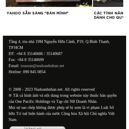
YAHOO SẴN SÀNG “BÁN MÌNH”
CÁC TÍNH NĂNG T
DÀNH CHO QUÝ 
Tầng 4, tòa nhà 19M Nguyễn Hữu Cảnh, P19, Q.Bình Thạnh,
TP.HCM
ĐT: +84 8 35140686 / 35140687
Fax: +84 8 35140699
Email:
toasoan@nudoanhnhan.net
Hotline: 090 845 0854
© 2008 - 2023 Nudoanhnhan.net. All rights reserved
® Tất cả hình ảnh và nội dung trong website này thuộc bản quyền
của One Pacific Holdings và Tạp chí Nữ Doanh Nhân.
Mọi sự sao chép không được phép sẽ bị xem là vi phạm Luật Sở
hữu Trí tuệ hiện hành của nước Cộng hòa Xã hội Chủ nghĩa Việt
Nam.