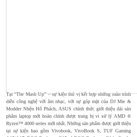
Tại “The Mash Up” – sự kiện thú vị kết hợp những màn trình
diễn công nghệ với âm nhạc, với sự góp mặt của DJ Mie &
Modder Nhện Hổ Phách, ASUS chính thức giới thiệu dải sản
phẩm laptop mới hoàn chỉnh được trang bị vi xử lý AMD ®
Ryzen™ 4000 series mới nhất. Những sản phẩm được giới thiệu
tại sự kiện bao gồm Vivobook, VivoBook S, TUF Gaming