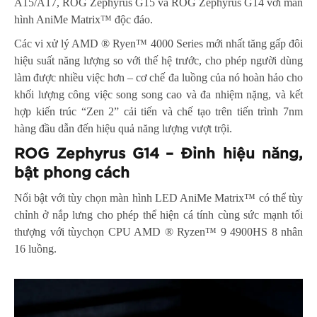
A15/A17, ROG Zephyrus G15 và ROG Zephyrus G14 với màn
hình AniMe Matrix™ độc đáo.
Các vi xử lý AMD ® Ryen™ 4000 Series mới nhất tăng gấp đôi
hiệu suất năng lượng so với thế hệ trước, cho phép người dùng
làm được nhiều việc hơn – cơ chế đa luồng của nó hoàn hảo cho
khối lượng công việc song song cao và đa nhiệm nặng, và kết
hợp kiến trúc “Zen 2” cải tiến và chế tạo trên tiến trình 7nm
hàng đầu dẫn đến hiệu quả năng lượng vượt trội.
ROG Zephyrus G14 – Đỉnh hiệu năng,
bật phong cách
Nổi bật với tùy chọn màn hình LED AniMe Matrix™ có thể tùy
chỉnh ở nắp lưng cho phép thể hiện cá tính cùng sức mạnh tối
thượng với tùychọn CPU AMD ® Ryzen™ 9 4900HS 8 nhân
16 luồng.