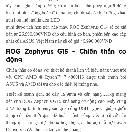
tùy chọn giúp tăng cường cá nhân hóa, cho phép người dùng
hiển thị hình động hoặc đồ họa tùy chỉnh và các hiệu ứng khác
trên hơn một nghìn đèn LED
mini được tích hợp trên nắp máy. ROG Zephyrus G14 sẽ có giá
bán từ 26.990.000VND cho cấu hình cơ bản, phiên bản cao cấp
nhất của ASUS Việt Nam này sẽ có giá 46.990.000VND.
ROG Zephyrus G15 – Chiến thần cơ
động
Chiến thần cơ động với thiết kế thanh lịch và hiệu năng vượt trội
với CPU AMD ® Ryzen™ 7 4800HS được tinh chỉnh bởi
ASUS và AMD tối ưu cho các thiết bị mỏng nhẹ.
Thiết kế thanh lịch, độ dày 19.9mm và cân nặng 2.1kg mang
đến cho ROG Zephyrus G15 khả năng cơ động cao. Máy cũng
được trang bị tính năng sạc qua cổng USB Type-C giúp người
dùng có thêm thời gian để hoàn thành công việc ở bất cứ đâu
thông qua pin sạc dự phòng hoặc bộ sạc nhỏ gọn hỗ trợ Power
Delivery 65W cho các tác vụ nhẹ nhàng.