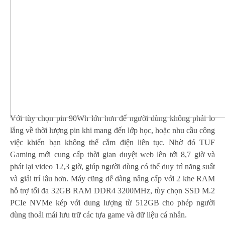
Với tùy chọn pin 90Wh lớn hơn để người dùng không phải lo
lắng về thời lượng pin khi mang đến lớp học, hoặc nhu cầu công
việc khiến bạn không thể cắm điện liên tục. Nhờ đó TUF
Gaming mới cung cấp thời gian duyệt web lên tới 8,7 giờ và
phát lại video 12,3 giờ, giúp người dùng có thể duy trì năng suất
và giải trí lâu hơn. Máy cũng dễ dàng nâng cấp với 2 khe RAM
hỗ trợ tối đa 32GB RAM DDR4 3200MHz, tùy chọn SSD M.2
PCIe NVMe kép với dung lượng từ 512GB cho phép người
dùng thoải mái lưu trữ các tựa game và dữ liệu cá nhân.