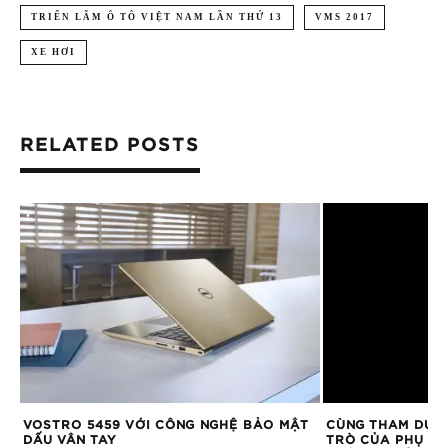
TRIỂN LÃM Ô TÔ VIỆT NAM LẦN THỨ 13
VMS 2017
XE HƠI
RELATED POSTS
VOSTRO 5459 VỚI CÔNG NGHỆ BẢO MẬT
CÙNG THAM DỰ 
T
DẤU VÂN TAY
TRÒ CỦA PHỤ NỮ