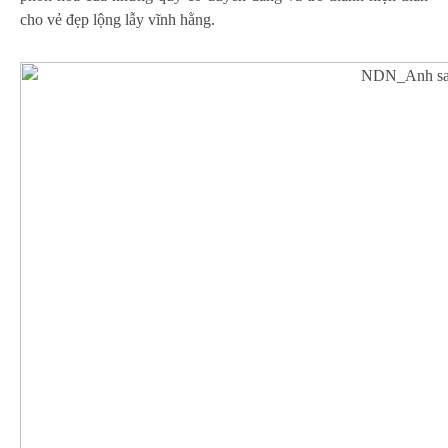
cho vẻ đẹp lộng lẫy vĩnh hằng.