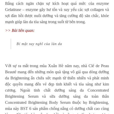
Bằng cách ngăn chặn sự kích hoạt quá mức của enzyme
Gelatirase – enzyme gây hư tổn và suy yếu các sợi collagen và
sợi đàn hồi được nuôi dưỡng và tăng cường độ săn chắc, khỏe
mạnh giúp làn da tỏa sáng trong suốt từ bên trong.
>> Bài liên quan:
Bí mật suy nghĩ của làn da
Với sự ra mắt trong mùa Xuân Hè năm nay, nhà Clé de Peau
Beauté mang đến những món quà tặng vô giá qua dòng dưỡng
da Brightening ẩn chứa sức mạnh từ thiên nhiên và phát minh
độc quyền mang đến vẻ đẹp tinh khiết và tỏa sáng như kim
cương. Ngoài tinh chất dưỡng sáng da Concentrated
Brightening Serum và sữa dưỡng sáng da toàn thân
Concentrated Brightening Body Serum thuộc họ Brightening,
mùa này BST 6 sản phẩm chống nắng có dưỡng chất cao cùng