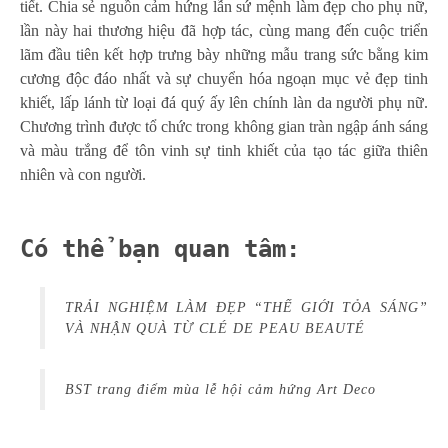
tiết. Chia sẻ nguồn cảm hứng lẫn sứ mệnh làm đẹp cho phụ nữ,
lần này hai thương hiệu đã hợp tác, cùng mang đến cuộc triển
lãm đầu tiên kết hợp trưng bày những mẫu trang sức bằng kim
cương độc đáo nhất và sự chuyển hóa ngoạn mục vẻ đẹp tinh
khiết, lấp lánh từ loại đá quý ấy lên chính làn da người phụ nữ.
Chương trình được tổ chức trong không gian tràn ngập ánh sáng
và màu trắng để tôn vinh sự tinh khiết của tạo tác giữa thiên
nhiên và con người.
Có thể bạn quan tâm:
TRẢI NGHIỆM LÀM ĐẸP “THẾ GIỚI TỎA SÁNG”
VÀ NHẬN QUÀ TỪ CLÉ DE PEAU BEAUTÉ
BST trang điểm mùa lễ hội cảm hứng Art Deco