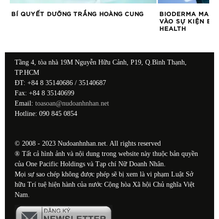
BÍ QUYẾT DƯỠNG TRẮNG HOÀNG CUNG
BIODERMA MANG
VÀO SỰ KIỆN E
HEALTH
Tầng 4, tòa nhà 19M Nguyễn Hữu Cảnh, P19, Q.Bình Thạnh,
TP.HCM
ĐT: +84 8 35140686 / 35140687
Fax: +84 8 35140699
Email:
toasoan@nudoanhnhan.net
Hotline: 090 845 0854
© 2008 - 2023 Nudoanhnhan.net. All rights reserved
® Tất cả hình ảnh và nội dung trong website này thuộc bản quyền
của One Pacific Holdings và Tạp chí Nữ Doanh Nhân.
Mọi sự sao chép không được phép sẽ bị xem là vi phạm Luật Sở
hữu Trí tuệ hiện hành của nước Cộng hòa Xã hội Chủ nghĩa Việt
Nam.