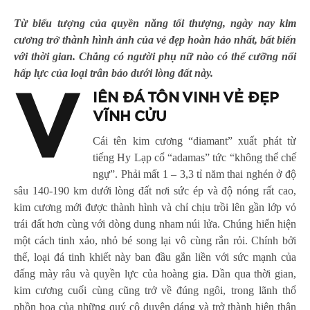
Từ biểu tượng của quyền năng tối thượng, ngày nay
kim
cương
trở thành hình ảnh của vẻ đẹp hoàn hảo nhất, bất biến
với thời gian. Chẳng có người phụ nữ nào có thể cưỡng nổi
hấp lực của loại trân bảo dưới lòng đất này.
V
IÊN ĐÁ TÔN VINH VẺ ĐẸP
VĨNH CỬU
Cái tên kim cương “diamant” xuất phát từ
tiếng Hy Lạp cổ “adamas” tức “không thể chế
ngự”. Phải mất 1 – 3,3 tỉ năm thai nghén ở độ
sâu 140-190 km dưới lòng đất nơi sức ép và độ nóng rất cao,
kim cương mới được thành hình và chỉ chịu trồi lên gần lớp vỏ
trái đất hơn cùng với dòng dung nham núi lửa. Chúng hiển hiện
một cách tinh xảo, nhỏ bé song lại vô cùng rắn rỏi. Chính bởi
thế, loại đá tinh khiết này ban đầu gắn liền với sức mạnh của
đấng mày râu và quyền lực của hoàng gia. Dần qua thời gian,
kim cương cuối cùng cũng trở về đúng ngôi, trong lãnh thổ
phồn hoa của những quý cô duyên dáng và trở thành hiện thân