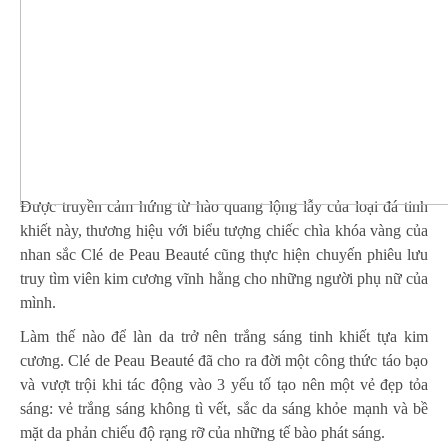
Được truyền cảm hứng từ hào quang lộng lẫy của loại đá tinh
khiết này, thương hiệu với biểu tượng chiếc chìa khóa vàng của
nhan sắc
Clé de Peau Beauté
cũng thực hiện chuyến phiêu lưu
truy tìm viên kim cương vĩnh hằng cho những người phụ nữ của
mình.
Làm thế nào để làn da trở nên trắng sáng tinh khiết tựa kim
cương.
Clé de Peau Beauté
đã cho ra đời một công thức táo bạo
và vượt trội khi tác động vào 3 yếu tố tạo nên một vẻ đẹp tỏa
sáng: vẻ trắng sáng không tì vết, sắc da sáng khỏe mạnh và bề
mặt da phản chiếu độ rạng rỡ của những tế bào phát sáng.