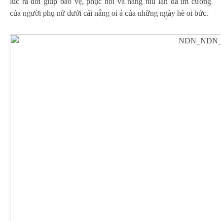
lúc ra đời giúp bảo vệ, phục hồi và nâng niu làn da im cương
của người phụ nữ dưới cái nắng oi ả của những ngày hè oi bức.