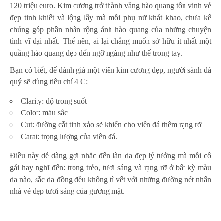
120 triệu euro. Kim cương trở thành vầng hào quang tôn vinh vẻ
đẹp tinh khiết và lộng lẫy mà mỗi phụ nữ khát khao, chưa kể
chúng góp phần nhân rộng ánh hào quang của những chuyện
tình vĩ đại nhất. Thế nên, ai lại chẳng muốn sở hữu ít nhất một
quầng hào quang đẹp đến ngỡ ngàng như thế trong tay.
Bạn có biết, để đánh giá một viên kim cương đẹp, người sành đá
quý sẽ dùng tiêu chí 4 C:
Clarity: độ trong suốt
Color: màu sắc
Cut: đường cắt tinh xảo sẽ khiến cho viên đá thêm rạng rỡ
Carat: trọng lượng của viên đá.
Điều này dễ dàng gợi nhắc đến làn da đẹp lý tưởng mà mỗi cô
gái hay nghĩ đến: trong trẻo, tươi sáng và rạng rỡ ở bất kỳ màu
da nào, sắc da đồng đều không tì vết với những đường nét nhấn
nhá vẻ đẹp tươi sáng của gương mặt.