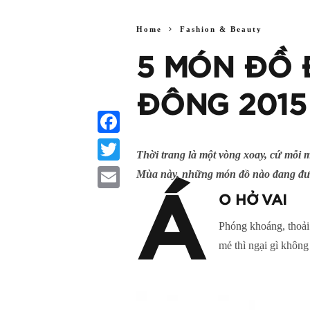
Home
Fashion & Beauty
5 MÓN ĐỒ 
ĐÔNG 2015
Facebook
Thời trang là một vòng xoay, cứ mỗi m
Twitter
Mùa này, những món đồ nào đang được 
Á
O HỞ VAI
Email
Phóng khoáng, thoải 
mẻ thì ngại gì không