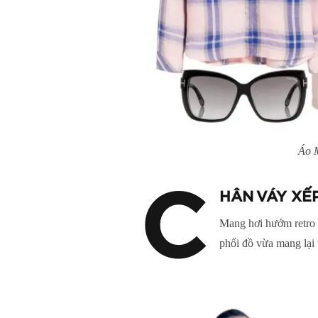
Áo 
C
HÂN VÁY XẾP
Mang hơi hướm retro c
phối đồ vừa mang lại 