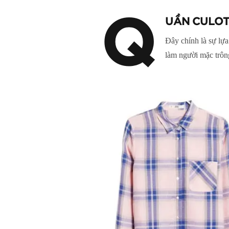
Q
UẦN CULOT
Đây chính là sự lự
làm người mặc trôn