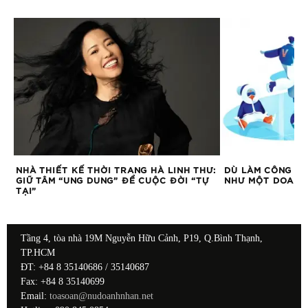
NHÀ THIẾT KẾ THỜI TRANG HÀ LINH THƯ:
DÙ LÀM CÔNG VIỆ
GIỮ TÂM “UNG DUNG” ĐỂ CUỘC ĐỜI “TỰ
NHƯ MỘT DOANH
TẠI”
Tầng 4, tòa nhà 19M Nguyễn Hữu Cảnh, P19, Q.Bình Thạnh,
TP.HCM
ĐT: +84 8 35140686 / 35140687
Fax: +84 8 35140699
Email:
toasoan@nudoanhnhan.net