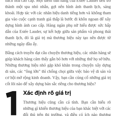
bách hóa cao cấp. Mọi điểm bán hàng của Estée Lauder đều trở
thành một spa nhỏ nhắn, gợi nên hình ảnh thanh lịch, sảng
khoái. Hợp tác với các nhãn hiệu danh tiếng hơn và không tham
gia vào cuộc cạnh tranh giá thấp là bước đi khôn ngoan để xây
dựng hình ảnh cao cấp. Hàng ngàn phụ nữ hiểu được sức hấp
dẫn của Estée Lauder, sự kết hợp giữa sản phẩm và phong thái
thanh lịch, đó là giá trị mà thương hiệu này tạo nên được từ
những ngày đầu ấy.
Bằng cách truyền đạt câu chuyện thương hiệu, các nhãn hàng sẽ
giúp khách hàng cảm thấy gắn bó hơn với những thứ họ sở hữu.
Những thương hiệu nhỏ gặp khó khăn trong chuyện xây dựng
di sản, các “ông lớn” thì chống chọi giữa việc bảo vệ di sản và
cơ hội mở rộng kinh doanh. Vậy, bạn cần củng cố những giá trị
cốt lõi nào để xây dựng bản sắc riêng cho thương hiệu?
1
Xác định rõ giá trị
Thương hiệu cũng cần cá tính. Bạn cần hiểu rõ
những gì khiến thương hiệu của bạn khác biệt với các
đối thủ trên thị trường, và điều có ích nào thương