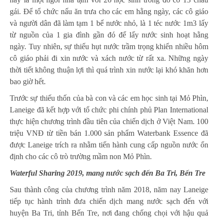
gái. Để tổ chức nấu ăn trưa cho các em hằng ngày, các cô giáo
và người dân đã làm tạm 1 bể nước nhỏ, là 1 téc nước 1m3 lấy
từ nguồn của 1 gia đình gần đó để lấy nước sinh hoạt hằng
ngày. Tuy nhiên, sự thiếu hụt nước trầm trọng khiến nhiều hôm
cô giáo phải đi xin nước và xách nước từ rất xa. Những ngày
thời tiết không thuận lợi thì quá trình xin nước lại khó khăn hơn
bao giờ hết.
Trước sự thiếu thốn của bà con và các em học sinh tại Mỏ Phìn,
Laneige đã kết hợp với tổ chức phi chính phủ Plan International
thực hiện chương trình đầu tiên của chiến dịch ở Việt Nam. 100
triệu VNĐ từ tiền bán 1.000 sản phẩm Waterbank Essence đã
được Laneige trích ra nhằm tiến hành cung cấp nguồn nước ổn
định cho các cô trò trường mầm non Mỏ Phìn.
Waterful Sharing 2019, mang nước sạch đến Ba Tri, Bến Tre
Sau thành công của chương trình năm 2018, năm nay Laneige
tiếp tục hành trình đưa chiến dịch mang nước sạch đến với
huyện Ba Tri, tỉnh Bến Tre, nơi đang chống chọi với hậu quả