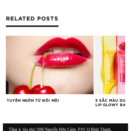
RELATED POSTS
TUYÊN NGÔN TỪ ĐÔI MÔI
5 SẮC MÀU DƯỠN
LIP GLOWY BAL
Tầng 4, tòa nhà 19M Nguyễn Hữu Cảnh, P19, Q.Bình Thạnh,