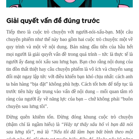
Giải quyết vấn đề đúng trước
Tiếp theo là cuộc trò chuyện với người-nói-xấu-bạn. Một câu
chuyện phiếm như thế này bao gồm hai cuộc trò chuyện: một về
quy trình và một về nội dung. Bản năng đầu tiên của hầu hết
mọi người là giải quyết vấn đề trong quá trình – tức là thực tế là
người ấy đang nói xấu sau lưng bạn. Bạn cho rằng nội dung của
tin đồn thất thiệt hay câu chuyện phiếm là vô ích và chuyển sang
đối mặt ngay lập tức với điều khiến bạn khó chịu nhất: cách anh
ta bán hàng “bịa đặt” không phù hợp. Cách tốt hơn để tiếp tục là
trước tiên hãy tập trung vào vấn đề nội dung – mối quan tâm rõ
ràng của người ấy về năng lực của bạn – chứ không phải “buôn
chuyện sau lưng tôi”.
Đừng quên khiêm tốn. Đừng đóng khung cuộc trò chuyện
(thậm chí là ngầm hiểu) là
“Hãy tự thấy xấu hổ vì bạn đã nói
sau lưng tôi”, mà là “Nếu tôi đã làm bạn bất bình theo một