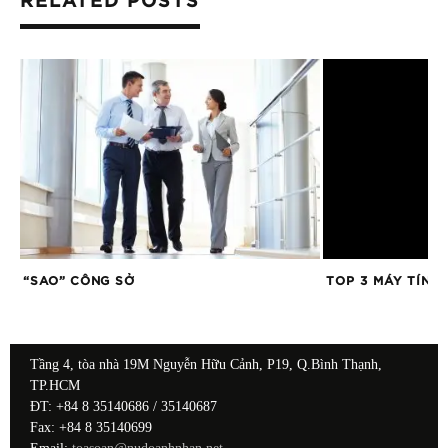
RELATED POSTS
“SAO” CÔNG SỞ
TOP 3 MÁY TÍNH
Tầng 4, tòa nhà 19M Nguyễn Hữu Cảnh, P19, Q.Bình Thạnh,
TP.HCM
ĐT: +84 8 35140686 / 35140687
Fax: +84 8 35140699