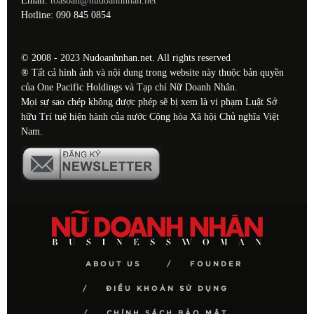
Email:
toasoan@nudoanhnhan.net
Hotline: 090 845 0854
© 2008 - 2023 Nudoanhnhan.net. All rights reserved
® Tất cả hình ảnh và nội dung trong website này thuộc bản quyền
của One Pacific Holdings và Tạp chí Nữ Doanh Nhân.
Mọi sự sao chép không được phép sẽ bị xem là vi phạm Luật Sở
hữu Trí tuệ hiện hành của nước Cộng hòa Xã hội Chủ nghĩa Việt
Nam.
ABOUT US
FOUNDER
ĐIỀU KHOẢN SỬ DỤNG
CHÍNH SÁCH BẢO MẬT