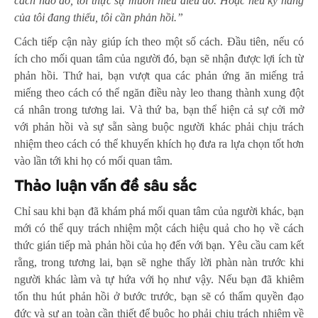
cách nào đó, tôi thực sự muốn hiểu điều đó. Hoặc nếu kỹ năng
của tôi đang thiếu, tôi cần phản hồi.”
Cách tiếp cận này giúp ích theo một số cách. Đầu tiên, nếu có
ích cho mối quan tâm của người đó, bạn sẽ nhận được lợi ích từ
phản hồi. Thứ hai, bạn vượt qua các phản ứng ăn miếng trả
miếng theo cách có thể ngăn điều này leo thang thành xung đột
cá nhân trong tương lai. Và thứ ba, bạn thể hiện cả sự cởi mở
với phản hồi và sự sẵn sàng buộc người khác phải chịu trách
nhiệm theo cách có thể khuyến khích họ đưa ra lựa chọn tốt hơn
vào lần tới khi họ có mối quan tâm.
Thảo luận vấn đề sâu sắc
Chỉ sau khi bạn đã khám phá mối quan tâm của người khác, bạn
mới có thể quy trách nhiệm một cách hiệu quả cho họ về cách
thức gián tiếp mà phản hồi của họ đến với bạn. Yêu cầu cam kết
rằng, trong tương lai, bạn sẽ nghe thấy lời phàn nàn trước khi
người khác làm và tự hứa với họ như vậy. Nếu bạn đã khiêm
tốn thu hút phản hồi ở bước trước, bạn sẽ có thẩm quyền đạo
đức và sự an toàn cần thiết để buộc họ phải chịu trách nhiệm về