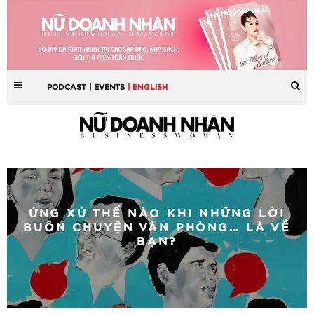
PODCAST
| EVENTS
| ENGLISH
ỨNG XỬ THẾ NÀO KHI NHỮNG LỜI
BUÔN CHUYỆN VĂN PHÒNG… LÀ VỀ
BẠN?