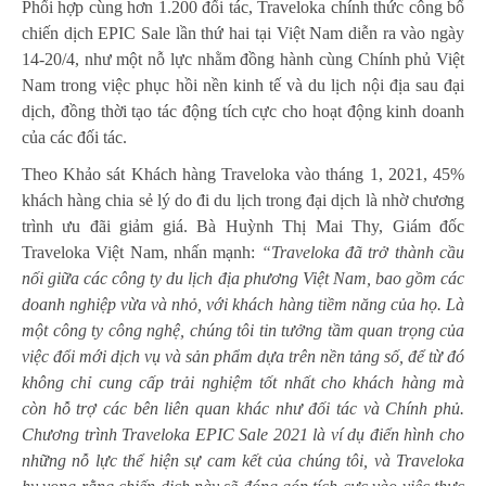
Phối hợp cùng hơn 1.200 đối tác, Traveloka chính thức công bố
chiến dịch EPIC Sale lần thứ hai tại Việt Nam diễn ra vào ngày
14-20/4, như một nỗ lực nhằm đồng hành cùng Chính phủ Việt
Nam trong việc phục hồi nền kinh tế và du lịch nội địa sau đại
dịch, đồng thời tạo tác động tích cực cho hoạt động kinh doanh
của các đối tác.
Theo Khảo sát Khách hàng Traveloka vào tháng 1, 2021, 45%
khách hàng chia sẻ lý do đi du lịch trong đại dịch là nhờ chương
trình ưu đãi giảm giá. Bà Huỳnh Thị Mai Thy, Giám đốc
Traveloka Việt Nam, nhấn mạnh:
“Traveloka đã trở thành cầu
nối giữa các công ty du lịch địa phương Việt Nam, bao gồm các
doanh nghiệp vừa và nhỏ, với khách hàng tiềm năng của họ. Là
một công ty công nghệ, chúng tôi tin tưởng tầm quan trọng của
việc đổi mới dịch vụ và sản phẩm dựa trên nền tảng số, để từ đó
không chỉ cung cấp trải nghiệm tốt nhất cho khách hàng mà
còn hỗ trợ các bên liên quan khác như đối tác và Chính phủ.
Chương trình Traveloka EPIC Sale 2021 là ví dụ điển hình cho
những nỗ lực thể hiện sự cam kết của chúng tôi, và Traveloka