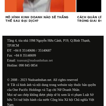
MÔ HÌNH KINH DOANH NÀO SẼ THẮNG
CÁCH QUẢN LÝ D
THẾ SAU ĐẠI DỊCH?
TRONG GIAI ĐOẠ
Tầng 4, tòa nhà 19M Nguyễn Hữu Cảnh, P19, Q.Bình Thạnh,
TP.HCM
ĐT: +84 8 35140686 / 35140687
Fax: +84 8 35140699
Email:
toasoan@nudoanhnhan.net
Hotline: 090 845 0854
© 2008 - 2023 Nudoanhnhan.net. All rights reserved
® Tất cả hình ảnh và nội dung trong website này thuộc bản quyền
của One Pacific Holdings và Tạp chí Nữ Doanh Nhân.
Mọi sự sao chép không được phép sẽ bị xem là vi phạm Luật Sở
hữu Trí tuệ hiện hành của nước Cộng hòa Xã hội Chủ nghĩa Việt
Nam.