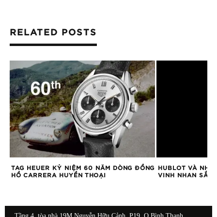
RELATED POSTS
H
TAG HEUER KỶ NIỆM 60 NĂM DÒNG ĐỒNG
HUBLOT VÀ NHỮ
HỒ CARRERA HUYỀN THOẠI
VINH NHAN SẮC 
Tầng 4, tòa nhà 19M Nguyễn Hữu Cảnh, P19, Q.Bình Thạnh,