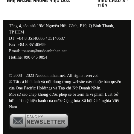
NHẸ NHÀNG NHƯNG HIỆU QUẢ
BIỂU CHÂU Á – 
TIÊN
Tầng 4, tòa nhà 19M Nguyễn Hữu Cảnh, P19, Q.Bình Thạnh,
TP.HCM
ĐT: +84 8 35140686 / 35140687
Fax: +84 8 35140699
Email:
toasoan@nudoanhnhan.net
Hotline: 090 845 0854
© 2008 - 2023 Nudoanhnhan.net. All rights reserved
® Tất cả hình ảnh và nội dung trong website này thuộc bản quyền
của One Pacific Holdings và Tạp chí Nữ Doanh Nhân.
Mọi sự sao chép không được phép sẽ bị xem là vi phạm Luật Sở
hữu Trí tuệ hiện hành của nước Cộng hòa Xã hội Chủ nghĩa Việt
Nam.