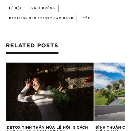
LỄ HỘI
NGHỈ DƯỠNG
RADISSON BLU RESORT CAM RANH
TẾT
RELATED POSTS
DETOX TINH THẦN MÙA LỄ HỘI: 5 CÁCH
BÌNH THUẬN CÓ 