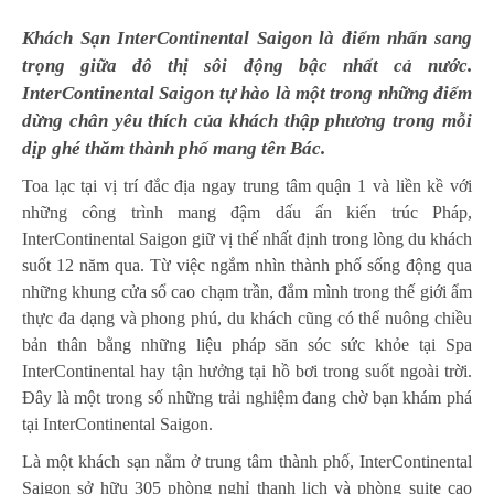
Khách Sạn InterContinental Saigon là điểm nhấn sang
trọng giữa đô thị sôi động bậc nhất cả nước.
InterContinental Saigon tự hào là một trong những điểm
dừng chân yêu thích của khách thập phương trong mỗi
dịp ghé thăm thành phố mang tên Bác.
Toa lạc tại vị trí đắc địa ngay trung tâm quận 1 và liền kề với
những công trình mang đậm dấu ấn kiến trúc Pháp,
InterContinental Saigon giữ vị thế nhất định trong lòng du khách
suốt 12 năm qua. Từ việc ngắm nhìn thành phố sống động qua
những khung cửa sổ cao chạm trần, đắm mình trong thế giới ẩm
thực đa dạng và phong phú, du khách cũng có thể nuông chiều
bản thân bằng những liệu pháp săn sóc sức khỏe tại Spa
InterContinental hay tận hưởng tại hồ bơi trong suốt ngoài trời.
Đây là một trong số những trải nghiệm đang chờ bạn khám phá
tại InterContinental Saigon.
Là một khách sạn nằm ở trung tâm thành phố, InterContinental
Saigon sở hữu 305 phòng nghỉ thanh lịch và phòng suite cao