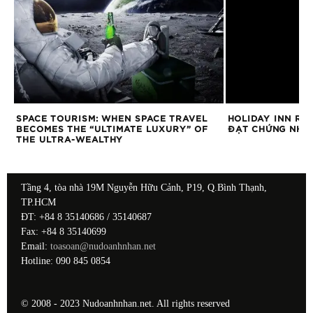
SPACE TOURISM: WHEN SPACE TRAVEL
HOLIDAY INN RE
BECOMES THE “ULTIMATE LUXURY” OF
ĐẠT CHỨNG NHẬ
THE ULTRA-WEALTHY
Tầng 4, tòa nhà 19M Nguyễn Hữu Cảnh, P19, Q.Bình Thạnh,
TP.HCM
ĐT: +84 8 35140686 / 35140687
Fax: +84 8 35140699
Email:
toasoan@nudoanhnhan.net
Hotline: 090 845 0854
© 2008 - 2023 Nudoanhnhan.net. All rights reserved